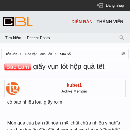
Đăng nhập
DIỄN ĐÀN
THÀNH VIÊN
Tìm kiếm
Recent Posts
Diễn đàn
Rao Vặt - Mua Bán
Sim Số
giấy vụn lót hộp quà tết
Bảo Lâm
kubet1
Active Member
có bao nhiêu loại giấy rơm
Món quà của bạn rất hoàn mỹ, chất chứa nhiều ý nghĩa
của bạn truyền đến đối phương nhưng lại quá "trơ trội"