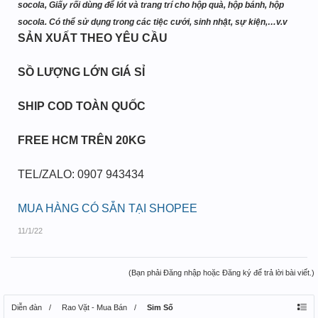
socola, Giấy rối dùng để lót và trang trí cho hộp quà, hộp bánh, hộp
socola. Có thể sử dụng trong các tiệc cưới, sinh nhật, sự kiện,…v.v
SẢN XUẤT THEO YÊU CẦU
SỒ LƯỢNG LỚN GIÁ SỈ
SHIP COD TOÀN QUỐC
FREE HCM TRÊN 20KG
TEL/ZALO: 0907 943434
MUA HÀNG CÓ SẴN TẠI SHOPEE
11/1/22
(Bạn phải Đăng nhập hoặc Đăng ký để trả lời bài viết.)
Diễn đàn
Rao Vặt - Mua Bán
Sim Số