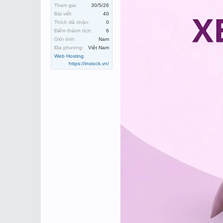
Tham gia:
30/5/26
Bài viết:
40
Thích đã nhận:
0
Điểm thành tích:
6
Giới tính:
Nam
Địa phương:
Việt Nam
Web Hosting
:
https://instock.vn/