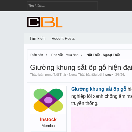
Tìm kiếm
Recent Posts
Diễn đàn
Rao Vặt - Mua Bán
Nội Thất - Ngoại Thất
Giường khung sắt ốp gỗ hiện đại
Thảo luận trong '
Nội Thất - Ngoại Thất
' bắt đầu bởi
Instock
,
3/6/26
.
Giường khung sắt ốp gỗ
hi
nghiệp lõi xanh chống ẩm man
truyền thống.
Instock
Member