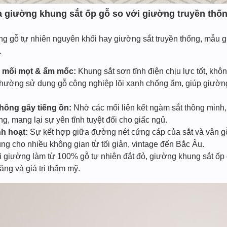
ủa giường khung sắt ốp gỗ so với giường truyền thố
ờng gỗ tự nhiên nguyên khối hay giường sắt truyền thống, mẫu
.
g mối mọt & ẩm mốc:
Khung sắt sơn tĩnh điện chịu lực tốt, kh
thường sử dụng gỗ công nghiệp lõi xanh chống ẩm, giúp giường
không gây tiếng ồn:
Nhờ các mối liên kết ngàm sắt thông minh, 
ng, mang lại sự yên tĩnh tuyệt đối cho giấc ngủ.
nh hoạt:
Sự kết hợp giữa đường nét cứng cáp của sắt và vân gỗ
ng cho nhiều không gian từ tối giản, vintage đến Bắc Âu.
i giường làm từ 100% gỗ tự nhiên đắt đỏ, giường khung sắt ốp 
g và giá trị thẩm mỹ.