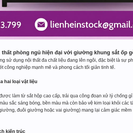
i thất phòng ngủ hiện đại với giường khung sắt ốp g
sử dụng nội thất đa chất liệu đang lên ngôi, đặc biệt là sự ph
nét công nghiệp mạnh mẽ và phong cách tối giản tinh tế.
hai loại vật liệu
c làm từ sắt hộp cao cấp, trải qua công đoạn xử lý chống gỉ s
màu sắc sáng bóng, bền màu mà còn bảo vệ kim loại khỏi các tá
 giường, đuôi giường hoặc vai giường) mang lại cảm giác mềm m
h kiến trúc