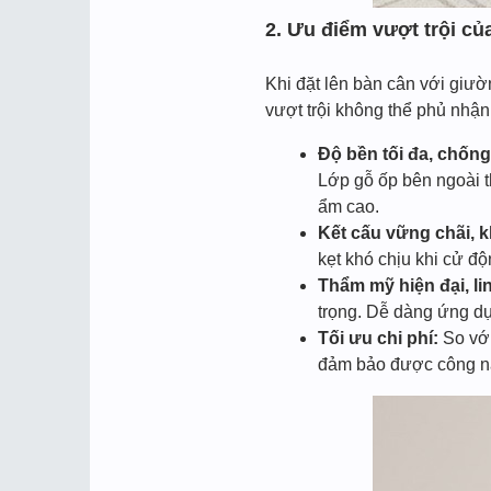
2. Ưu điểm vượt trội c
Khi đặt lên bàn cân với giư
vượt trội không thể phủ nhận
Độ bền tối đa, chốn
Lớp gỗ ốp bên ngoài 
ẩm cao.
Kết cấu vững chãi, 
kẹt khó chịu khi cử độ
Thẩm mỹ hiện đại, li
trọng. Dễ dàng ứng dụ
Tối ưu chi phí:
So vớ
đảm bảo được công năn