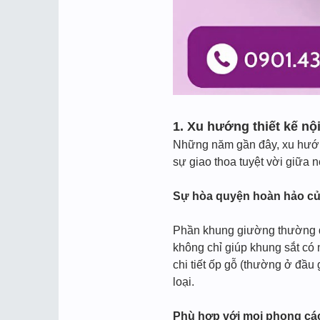
1. Xu hướng thiết kế nộ
Những năm gần đây, xu hướng 
sự giao thoa tuyệt vời giữa 
Sự hòa quyện hoàn hảo của 
Phần khung giường thường đượ
không chỉ giúp khung sắt có 
chi tiết ốp gỗ (thường ở đầu
loại.
Phù hợp với mọi phong các