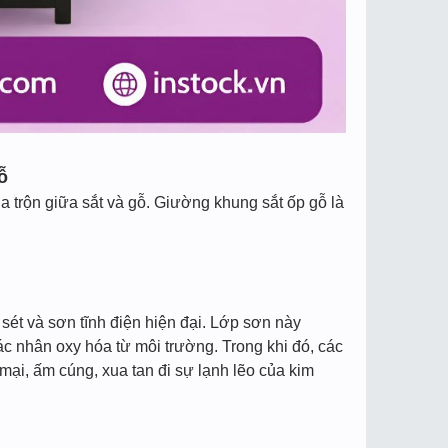
ỗ
a trộn giữa sắt và gỗ. Giường khung sắt ốp gỗ là
ét và sơn tĩnh điện hiện đại. Lớp sơn này
c nhân oxy hóa từ môi trường. Trong khi đó, các
ại, ấm cúng, xua tan đi sự lạnh lẽo của kim