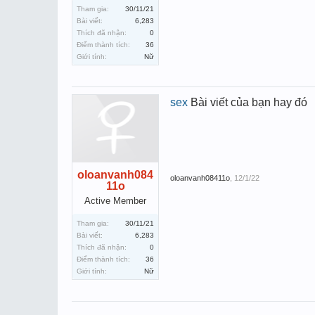
Tham gia:
30/11/21
Bài viết:
6,283
Thích đã nhận:
0
Điểm thành tích:
36
Giới tính:
Nữ
sex
Bài viết của bạn hay đó
oloanvanh084
oloanvanh08411o
,
12/1/22
11o
Active Member
Tham gia:
30/11/21
Bài viết:
6,283
Thích đã nhận:
0
Điểm thành tích:
36
Giới tính:
Nữ