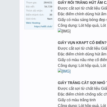
GIẤY RỐI TRẮNG HÚT ẨM 
Tham gia:
28/4/21
Bài viết:
54,729
Được cắt sợi từ chất liệu Gi
Thích đã nhận:
0
Đặc điểm chính dùng hút ẩm 
Điểm thành tích:
36
Giới tính:
Nam
Giấy có màu sáng bóng đẹp
Web Hosting
:
Công dụng: Lót hộp quà, Lót
https://w88.club/
GIẤY VỤN KRAFT CỔ ĐIỂN?
Được cắt sợi từ chất liệu Giấ
Đặc điểm chính dùng hút ẩm 
Giấy có màu nâu nhẹ cổ điển
Công dụng: Lót hộp quà, Lót
GIẤY TRẮNG CẮT SỢI NHỎ
Được cắt sợi từ chất liệu Giấ
Đặc điểm chính chống sốc c
Giấy có màu trắng tinh
Công dụng: Lót hộp quà, Lót