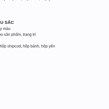
ÀU SẮC
ấy màu
 sản phẩm, trang trí
 hộp shipcod, hộp bánh, hộp yến