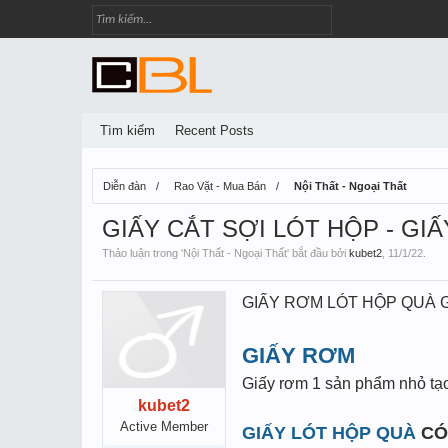
Tìm kiếm
Recent Posts
Diễn đàn
Rao Vặt - Mua Bán
Nội Thất - Ngoại Thất
GIẤY CẮT SỢI LÓT HỘP - GI
Thảo luận trong '
Nội Thất - Ngoại Thất
' bắt đầu bởi
kubet2
,
11/1/22
.
GIẤY RƠM LÓT HỘP QUÀ G
GIẤY RƠM
Giấy rơm 1 sản phẩm nhỏ tạo 
kubet2
Active Member
GIẤY LÓT HỘP QUÀ
CÓ