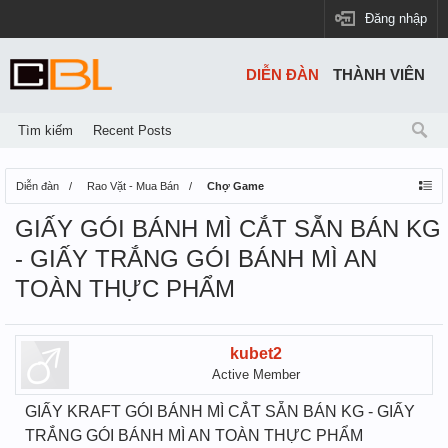
Đăng nhập
DIỄN ĐÀN
THÀNH VIÊN
Tìm kiếm
Recent Posts
Diễn đàn
Rao Vặt - Mua Bán
Chợ Game
GIẤY GÓI BÁNH MÌ CẮT SẴN BÁN KG
- GIẤY TRẮNG GÓI BÁNH MÌ AN
TOÀN THỰC PHẨM
kubet2
Active Member
GIẤY KRAFT GÓI BÁNH MÌ CẮT SẴN BÁN KG - GIẤY
TRẮNG GÓI BÁNH MÌ AN TOÀN THỰC PHẨM