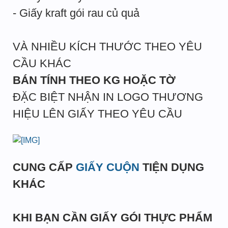
- Giấy kraft gói rau củ quả
VÀ NHIỀU KÍCH THƯỚC THEO YÊU
CẦU KHÁC
BÁN TÍNH THEO KG HOẶC TỜ
ĐẶC BIỆT NHẬN IN LOGO THƯƠNG
HIỆU LÊN GIẤY THEO YÊU CẦU
CUNG CẤP
GIẤY CUỘN
TIỆN DỤNG
KHÁC
KHI BẠN CẦN GIẤY GÓI THỰC PHẨM