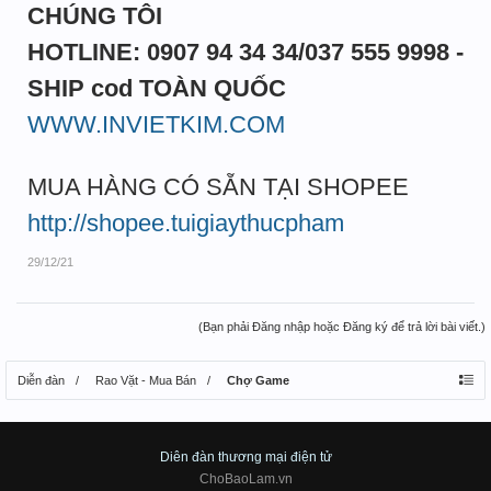
CHÚNG TÔI
HOTLINE: 0907 94 34 34/037 555 9998 -
SHIP cod TOÀN QUỐC
WWW.INVIETKIM.COM
MUA HÀNG CÓ SẴN TẠI SHOPEE
http://shopee.tuigiaythucpham
29/12/21
(Bạn phải Đăng nhập hoặc Đăng ký để trả lời bài viết.)
Diễn đàn
Rao Vặt - Mua Bán
Chợ Game
Diên đàn thương mại điện tử
ChoBaoLam.vn