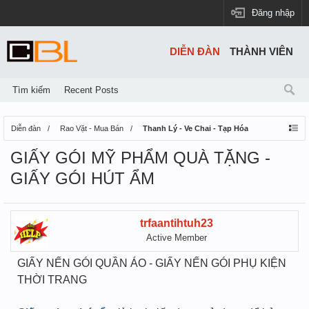
Đăng nhập
DIỄN ĐÀN
THÀNH VIÊN
Tìm kiếm
Recent Posts
Diễn đàn
Rao Vặt - Mua Bán
Thanh Lý - Ve Chai - Tạp Hóa
GIẤY GÓI MỸ PHẨM QUÀ TẶNG -
GIẤY GÓI HÚT ẨM
trfaantihtuh23
Active Member
GIẤY NẾN GÓI QUẦN ÁO - GIẤY NẾN GÓI PHỤ KIỆN
THỜI TRANG