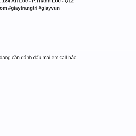
: 184 An Lộc - P.Thạnh Lộc - Q12
rom #giaytrangtri #giayvun
đang cần đánh dấu mai em call bác