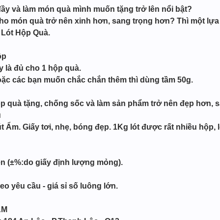
đầy và làm món quà mình muốn tặng trở lên nổi bật?
o món quà trở nên xinh hơn, sang trọng hơn? Thì một lựa 
 Lót Hộp Quà.
ộp
 là đủ cho 1 hộp quà.
hoặc các bạn muốn chắc chắn thêm thì dùng tầm 50g.
p quà tặng, chống sốc và làm sản phẩm trở nên đẹp hơn, 
u
 Ẩm. Giấy tơi, nhẹ, bóng đẹp. 1Kg lót được rất nhiều hộp, l
ện (±%:do giấy định lượng mỏng).
o yêu cầu - giá sỉ số luông lớn.
ẨM