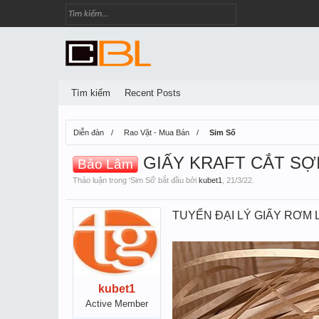
Tìm kiếm
Recent Posts
Diễn đàn
Rao Vặt - Mua Bán
Sim Số
GIẤY KRAFT CẮT SỢ
Bảo Lâm
Thảo luận trong '
Sim Số
' bắt đầu bởi
kubet1
,
21/3/22
.
TUYỂN ĐẠI LÝ GIẤY RƠM 
kubet1
Active Member