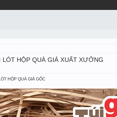
I LÓT HỘP QUÀ GIÁ XUẤT XƯỞNG
LÓT HỘP QUÀ GIÁ GỐC