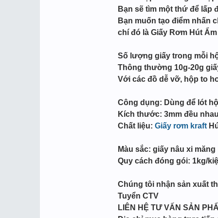
Bạn sẽ tìm một thứ để lấp 
Bạn muốn tạo điểm nhấn ch
chí đó là Giấy Rơm Hút Ẩm
Số lượng giấy trong mỗi h
Thông thường 10g-20g giấy
Với các đồ dễ vỡ, hộp to 
Công dụng: Dùng để lót hộ
Kích thước: 3mm đều nha
Chất liệu:
Giấy rơm kraft
Hút
Màu sắc: giấy nâu xi măng
Quy cách đóng gói: 1kg/ki
Chúng tôi nhận sản xuất the
Tuyển CTV
LIÊN HỆ TƯ VẤN SẢN PH