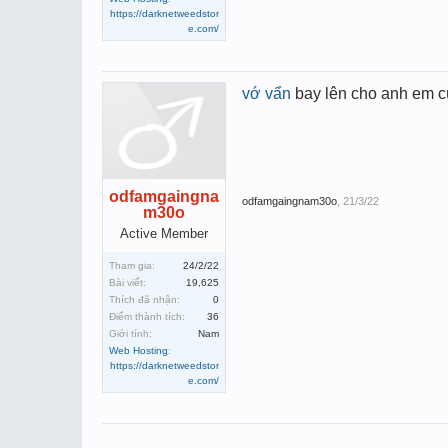
https://darknetweedstor
e.com/
vớ vẩn
bay lên cho anh em c
odfamgaingna
odfamgaingnam30o
,
21/3/22
m30o
Active Member
Tham gia:
24/2/22
Bài viết:
19,625
Thích đã nhận:
0
Điểm thành tích:
36
Giới tính:
Nam
Web Hosting
:
https://darknetweedstor
e.com/