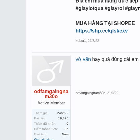
Địa chỉ mua hàng trực tiếp 
#giaylotqua #giayroi #giay
MUA HÀNG TẠI SHOPEE
https://shp.ee/qfskcxv
kubet1
,
21/3/22
vớ vẩn
hay quá đúng cái em 
odfamgaingna
odfamgaingnam30o
,
21/3/22
m30o
Active Member
Tham gia:
24/2/22
Bài viết:
19,625
Thích đã nhận:
0
Điểm thành tích:
36
Giới tính:
Nam
Web Hosting
: