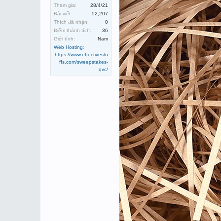
Tham gia:
28/4/21
Bài viết:
52,207
Thích đã nhận:
0
Điểm thành tích:
36
Giới tính:
Nam
Web Hosting
:
https://www.effectivestu
ffs.com/sweepstakes-
qvc/