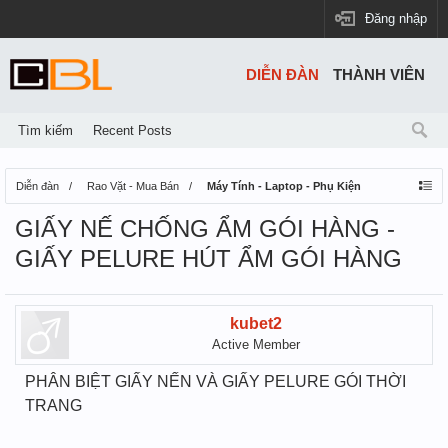
Đăng nhập
DIỄN ĐÀN
THÀNH VIÊN
Tìm kiếm
Recent Posts
Diễn đàn
Rao Vặt - Mua Bán
Máy Tính - Laptop - Phụ Kiện
GIẤY NẾ CHỐNG ẨM GÓI HÀNG -
GIẤY PELURE HÚT ẨM GÓI HÀNG
kubet2
Active Member
PHÂN BIỆT GIẤY NẾN VÀ GIẤY PELURE GÓI THỜI
TRANG