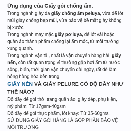
Ứng dụng của Giấy gói chống ẩm.
Trong ngành giày da
giấy chống ẩm peluya,
vừa để lót
mũi giày chống bẹp mũi, vừa bảo vệ bề mặt giày không
bị xước.
Trong ngành may mặc
giấy pơ luya,
để lót vải hoặc
quần áo thành phẩm chống lại ẩm mốc, từ môi trường
xung quanh.
Trong ngành vận tải, nhất là vận chuyển hàng hải,
giấy
nến,
còn rất quan trọng vì thường gặp hơi ẩm từ nước
sông, biển, thời gian vận chuyển dài ngày, rất dễ làm
hỏng hàng hóa bên trong.
GIẤY NẾN
VÀ GIẤY PELURE CÓ ĐỘ DẦY NHƯ
THẾ NÀO?
Độ dầy để gói thời trang quần áo, giầy dép, phụ kiện,
mỹ phẩm: Từ 17gsm-40gsm
Độ dầy để gói thực phẩm, lót khay: Từ 35-60gms.
SỬ DỤNG GIẤY GÓI HÀNG LÀ GÓP PHẦN BẢO VỆ
MÔI TRƯỜNG