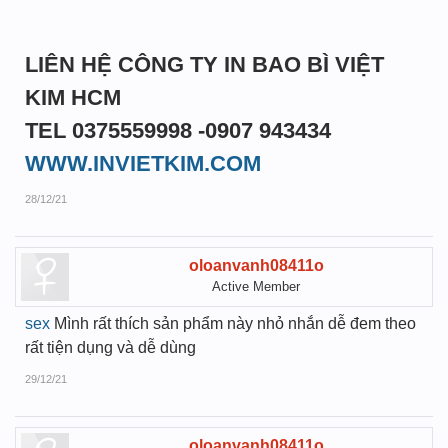
LIÊN HỆ CÔNG TY IN BAO BÌ VIỆT
KIM HCM
TEL 0375559998 -0907 943434
WWW.INVIETKIM.COM
28/12/21
oloanvanh08411o
Active Member
sex
Mình rất thích sản phẩm này nhỏ nhắn dễ đem theo
rất tiện dụng và dễ dùng
29/12/21
oloanvanh08411o