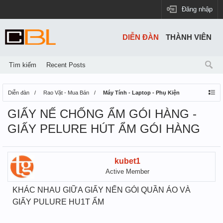
Đăng nhập
DIỄN ĐÀN
THÀNH VIÊN
Tìm kiếm
Recent Posts
Diễn đàn
Rao Vặt - Mua Bán
Máy Tính - Laptop - Phụ Kiện
GIẤY NẾ CHỐNG ẨM GÓI HÀNG -
GIẤY PELURE HÚT ẨM GÓI HÀNG
kubet1
Active Member
KHÁC NHAU GIỮA GIẤY NẾN GÓI QUẦN ÁO VÀ
GIẤY PULURE HU1T ẨM