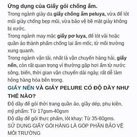
Ứng dụng của Giấy gói chống ẩm.
Trong ngành giày da
giấy chống ẩm peluya,
vừa để lót
mũi giày chống bẹp mũi, vừa bảo vệ bề mặt giày không
bị xước.
Trong ngành may mặc
giấy pơ luya,
để lót vải hoặc
quần áo thành phẩm chống lại ẩm mốc, từ môi trường
xung quanh.
Trong ngành vận tải, nhất là vận chuyển hàng hải,
giấy
nến,
còn rất quan trọng vì thường gặp hơi ẩm từ nước
sông, biển, thời gian vận chuyển dài ngày, rất dễ làm
hỏng hàng hóa bên trong.
GIẤY NẾN
VÀ GIẤY PELURE CÓ ĐỘ DẦY NHƯ
THẾ NÀO?
Độ dầy để gói thời trang quần áo, giầy dép, phụ kiện,
mỹ phẩm: Từ 17gsm-40gsm
Độ dầy để gói thực phẩm, lót khay: Từ 35-60gms.
SỬ DỤNG GIẤY GÓI HÀNG LÀ GÓP PHẦN BẢO VỆ
MÔI TRƯỜNG