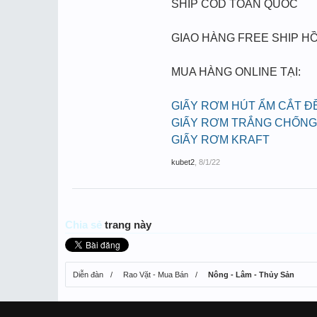
SHIP COD TOÀN QUỐC
GIAO HÀNG FREE SHIP HỒ
MUA HÀNG ONLINE TẠI:
GIẤY RƠM HÚT ẨM CẮT Đ
GIẤY RƠM TRẮNG CHỐNG
GIẤY RƠM KRAFT
kubet2
,
8/1/22
Chia sẻ
trang này
Diễn đàn
Rao Vặt - Mua Bán
Nông - Lâm - Thủy Sản