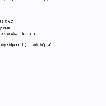
ÀU SẮC
ấy màu
 sản phẩm, trang trí
 hộp shipcod, hộp bánh, hộp yến