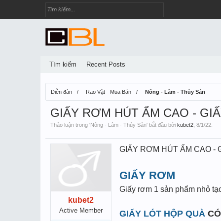
Tìm kiếm
Recent Posts
Diễn đàn
Rao Vặt - Mua Bán
Nông - Lâm - Thủy Sản
GIẤY RƠM HÚT ẨM CAO - GIẤ
Thảo luận trong '
Nông - Lâm - Thủy Sản
' bắt đầu bởi
kubet2
,
8/1/22
.
GIẤY RƠM HÚT ẨM CAO - 
GIẤY RƠM
Giấy rơm 1 sản phẩm nhỏ tạo 
kubet2
Active Member
GIẤY LÓT HỘP QUÀ
CÓ