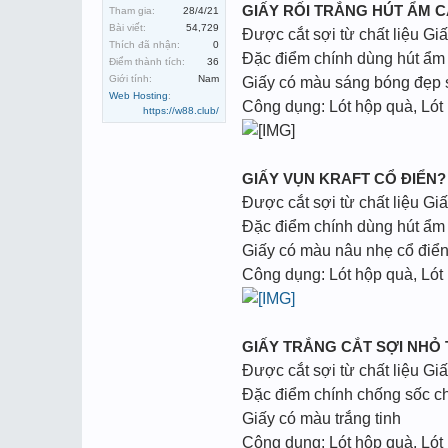
GIẤY RỐI TRẮNG HÚT ẨM 
Tham gia:
28/4/21
Bài viết:
54,729
Được cắt sợi từ chất liệu Gi
Thích đã nhận:
0
Đặc điểm chính dùng hút ẩm 
Điểm thành tích:
36
Giới tính:
Nam
Giấy có màu sáng bóng đẹp
Web Hosting
:
Công dụng: Lót hộp quà, Lót
https://w88.club/
GIẤY VỤN KRAFT CỔ ĐIỂN?
Được cắt sợi từ chất liệu Giấ
Đặc điểm chính dùng hút ẩm 
Giấy có màu nâu nhẹ cổ điển
Công dụng: Lót hộp quà, Lót
GIẤY TRẮNG CẮT SỢI NHỎ
Được cắt sợi từ chất liệu Giấ
Đặc điểm chính chống sốc c
Giấy có màu trắng tinh
Công dụng: Lót hộp quà, Lót