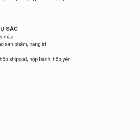
ÀU SẮC
ấy màu
 sản phẩm, trang trí
 hộp shipcod, hộp bánh, hộp yến