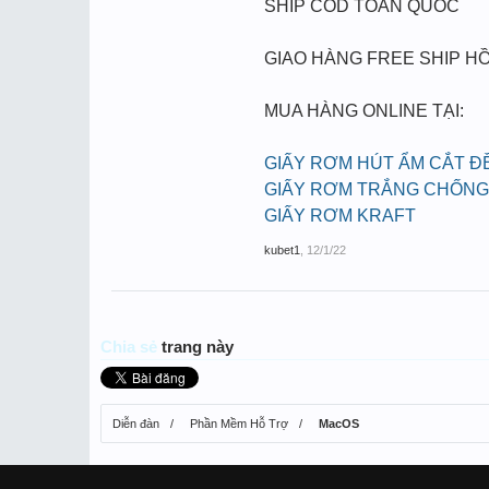
SHIP COD TOÀN QUỐC
GIAO HÀNG FREE SHIP HỒ
MUA HÀNG ONLINE TẠI:
GIẤY RƠM HÚT ẨM CẮT Đ
GIẤY RƠM TRẮNG CHỐNG
GIẤY RƠM KRAFT
kubet1
,
12/1/22
Chia sẻ
trang này
Diễn đàn
Phần Mềm Hỗ Trợ
MacOS