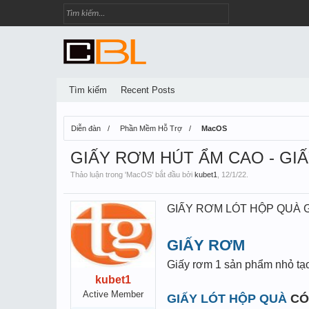
Tìm kiếm
Recent Posts
Diễn đàn
Phần Mềm Hỗ Trợ
MacOS
GIẤY RƠM HÚT ẨM CAO - GIẤ
Thảo luận trong '
MacOS
' bắt đầu bởi
kubet1
,
12/1/22
.
GIẤY RƠM LÓT HỘP QUÀ G
GIẤY RƠM
Giấy rơm 1 sản phẩm nhỏ tạo 
kubet1
Active Member
GIẤY LÓT HỘP QUÀ
CÓ