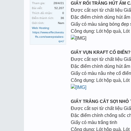
GIẤY RỐI TRẮNG HÚT ẨM 
Tham gia:
28/4/21
Bài viết:
52,207
Được cắt sợi từ chất liệu Gi
Thích đã nhận:
0
Đặc điểm chính dùng hút ẩm 
Điểm thành tích:
36
Giới tính:
Nam
Giấy có màu sáng bóng đẹp
Web Hosting
:
Công dụng: Lót hộp quà, Lót
https://www.effectivestu
ffs.com/sweepstakes-
qvc/
GIẤY VỤN KRAFT CỔ ĐIỂN?
Được cắt sợi từ chất liệu Giấ
Đặc điểm chính dùng hút ẩm 
Giấy có màu nâu nhẹ cổ điển
Công dụng: Lót hộp quà, Lót
GIẤY TRẮNG CẮT SỢI NHỎ
Được cắt sợi từ chất liệu Giấ
Đặc điểm chính chống sốc c
Giấy có màu trắng tinh
Công dụng: Lót hộp quà, Lót