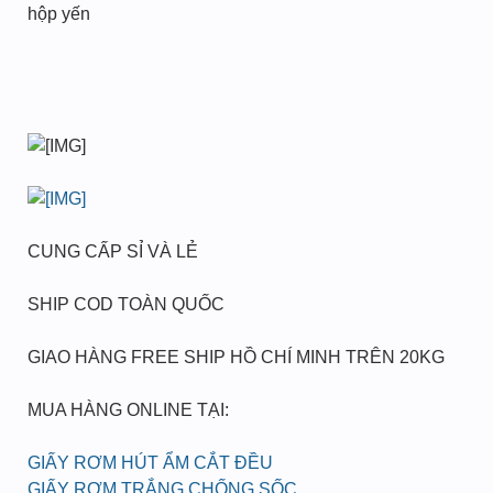
hộp yến
CUNG CẤP SỈ VÀ LẺ
SHIP COD TOÀN QUỐC
GIAO HÀNG FREE SHIP HỒ CHÍ MINH TRÊN 20KG
MUA HÀNG ONLINE TẠI:
GIẤY RƠM HÚT ẨM CẮT ĐỀU
GIẤY RƠM TRẮNG CHỐNG SỐC