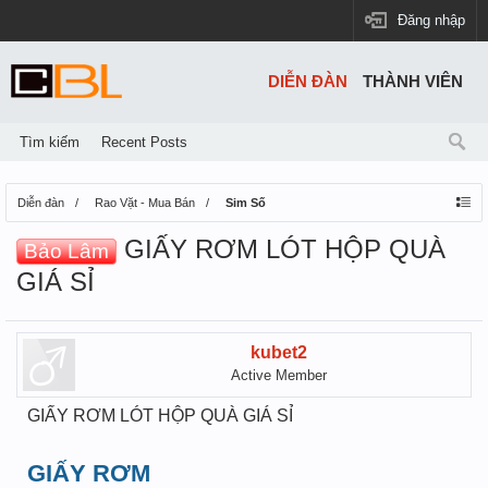
Đăng nhập
DIỄN ĐÀN
THÀNH VIÊN
Tìm kiếm
Recent Posts
Diễn đàn
Rao Vặt - Mua Bán
Sim Số
GIẤY RƠM LÓT HỘP QUÀ
Bảo Lâm
GIÁ SỈ
kubet2
Active Member
GIẤY RƠM LÓT HỘP QUÀ GIÁ SỈ
GIẤY RƠM