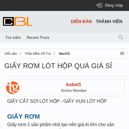
Đăng nhập
DIỄN ĐÀN
THÀNH VIÊN
Tìm kiếm
Recent Posts
Diễn đàn
Phần Mềm Hỗ Trợ
MacOS
GIẤY RƠM LÓT HỘP QUÀ GIÁ SỈ
kubet1
Active Member
GIẤY CẮT SỢI LÓT HỘP - GIẤY VỤN LÓT HỘP
GIẤY RƠM
Giấy rơm 1 sản phẩm nhỏ tạo nên giá trị lớn cho sản