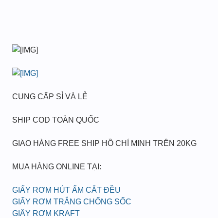
CUNG CẤP SỈ VÀ LẺ
SHIP COD TOÀN QUỐC
GIAO HÀNG FREE SHIP HỒ CHÍ MINH TRÊN 20KG
MUA HÀNG ONLINE TẠI:
GIẤY RƠM HÚT ẨM CẮT ĐỀU
GIẤY RƠM TRẮNG CHỐNG SỐC
GIẤY RƠM KRAFT