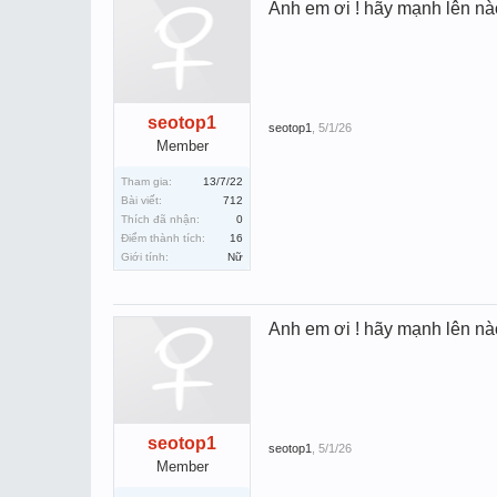
Anh em ơi ! hãy mạnh lên nà
seotop1
seotop1
,
5/1/26
Member
Tham gia:
13/7/22
Bài viết:
712
Thích đã nhận:
0
Điểm thành tích:
16
Giới tính:
Nữ
Anh em ơi ! hãy mạnh lên nà
seotop1
seotop1
,
5/1/26
Member