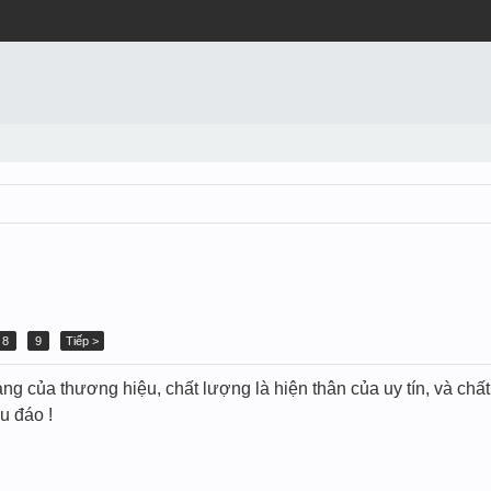
8
9
Tiếp >
tảng của thương hiệu, chất lượng là hiện thân của uy tín, và ch
u đáo !