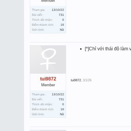
Member
Tham gia:
13/10/22
Bài viết:
731
Thích đã nhận:
0
Điểm thành tích:
16
Giới tính:
Nữ
[*]Chỉ với thái độ là
tui9872
tui9872
,
3/1/26
Member
Tham gia:
13/10/22
Bài viết:
731
Thích đã nhận:
0
Điểm thành tích:
16
Giới tính:
Nữ