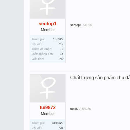
seotop1
seotop1
,
5/1/26
Member
Tham gia:
13/7/22
Bài viết:
712
Thích đã nhận:
0
Điểm thành tích:
16
Giới tính:
Nữ
Chất lượng sản phẩm chu đ
tui9872
tui9872
,
5/1/26
Member
Tham gia:
13/10/22
Bài viết:
731