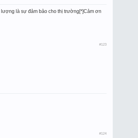
ất lượng là sự đảm bảo cho thị trường[*]Cảm ơn
#123
#124