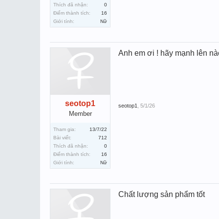
Thích đã nhận:
0
Điểm thành tích:
16
Giới tính:
Nữ
Anh em ơi ! hãy mạnh lên nà
seotop1
seotop1
,
5/1/26
Member
Tham gia:
13/7/22
Bài viết:
712
Thích đã nhận:
0
Điểm thành tích:
16
Giới tính:
Nữ
Chất lượng sản phẩm tốt