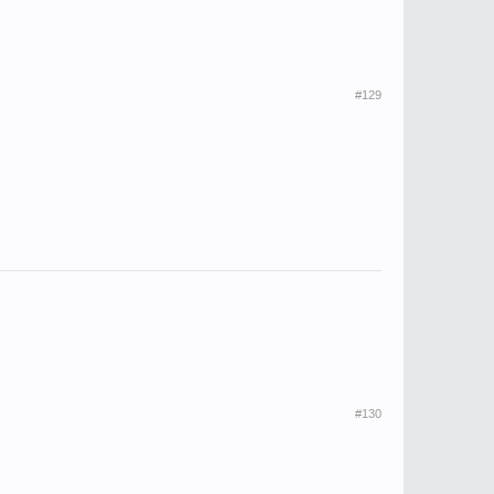
#129
#130