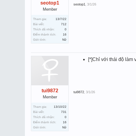
seotop1
seotop1
,
3/1/26
Member
Tham gia:
13/7/22
Bài viết:
712
Thích đã nhận:
0
Điểm thành tích:
16
Giới tính:
Nữ
[*]Chỉ với thái độ là
tui9872
tui9872
,
3/1/26
Member
Tham gia:
13/10/22
Bài viết:
731
Thích đã nhận:
0
Điểm thành tích:
16
Giới tính:
Nữ