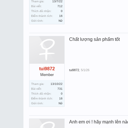
Tham gia:
13/7/22
Bài viết:
712
Thích đã nhận:
0
Điểm thành tích:
16
Giới tính:
Nữ
Chất lượng sản phẩm tốt
tui9872
tui9872
,
5/1/26
Member
Tham gia:
13/10/22
Bài viết:
731
Thích đã nhận:
0
Điểm thành tích:
16
Giới tính:
Nữ
Anh em ơi ! hãy mạnh lên nà