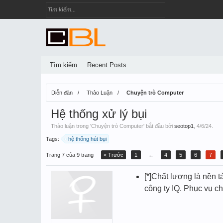
Tìm kiếm
Recent Posts
Diễn đàn
Thảo Luận
Chuyện trò Computer
Hệ thống xử lý bụi
Thảo luận trong '
Chuyện trò Computer
' bắt đầu bởi
seotop1
,
4/6/24
.
Tags:
hệ thống hút bụi
Trang 7 của 9 trang
< Trước
1
←
4
5
6
7
[*]Chất lượng là nền 
công ty IQ. Phục vụ ch