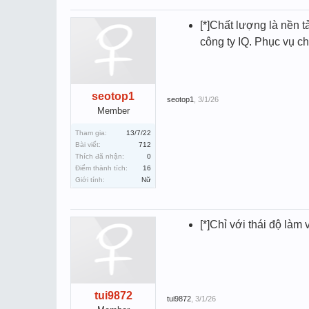
[*]Chất lượng là nền 
công ty IQ. Phục vụ ch
seotop1
seotop1
,
3/1/26
Member
Tham gia:
13/7/22
Bài viết:
712
Thích đã nhận:
0
Điểm thành tích:
16
Giới tính:
Nữ
[*]Chỉ với thái độ là
tui9872
tui9872
,
3/1/26