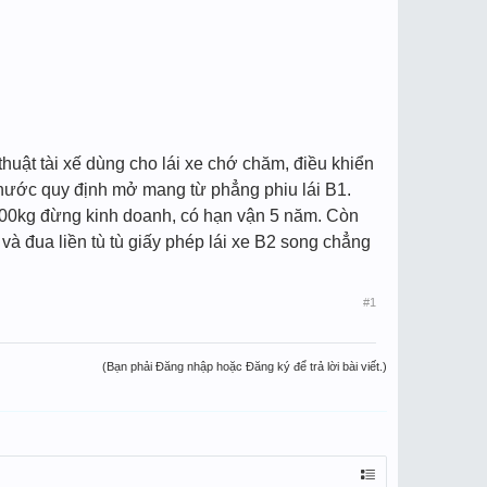
 thuật tài xế dùng cho lái xe chớ chăm, điều khiển
à nước quy định mở mang từ phẳng phiu lái B1.
 3500kg đừng kinh doanh, có hạn vận 5 năm. Còn
và đua liền tù tù giấy phép lái xe B2 song chẳng
#1
(Bạn phải Đăng nhập hoặc Đăng ký để trả lời bài viết.)