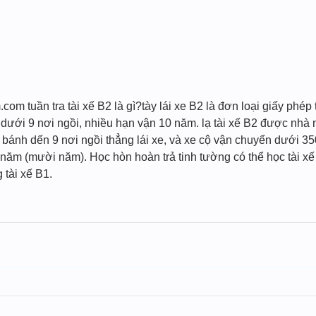
com tuần tra tài xế B2 là gì?tày lái xe B2 là đơn loại giấy phép
ại dưới 9 nơi ngồi, nhiều hạn vận 10 năm. lạ tài xế B2 được nh
 4 bánh dến 9 nơi ngồi thẳng lái xe, và xe cộ vận chuyển dưới
0 năm (mười năm). Học hòn hoàn trả tinh tường có thể học tài xế 
 tài xế B1.