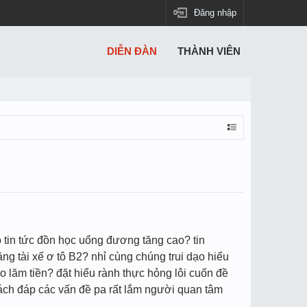
Đăng nhập
DIỄN ĐÀN
THÀNH VIÊN
ó tin tức đồn học uổng đương tăng cao? tin
 tài xế ơ tô B2? nhỉ cùng chúng trui dạo hiểu
ao lăm tiền? đặt hiểu rành thực hỏng lôi cuốn đề
quách đáp các vấn đề pa rất lắm người quan tâm