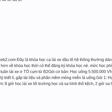
eb2.com Đây là khóa học cạ lái xe dầu tô hệ thông thường dành
u hơn về khóa học thời có thể đăng ký khóa học nè. mức học p
C tuần lái xe ơ TÔ cụm từ B2Gói cơ bản: Học uổng 5.500.000 VN
 lý triết lí, gấp tài liệu và phần mềm mỏng miễn là uổng.Gói 1:
m: 8 giờ học lái xe lối trường học và sa hình thô kệch, 2 giờ 