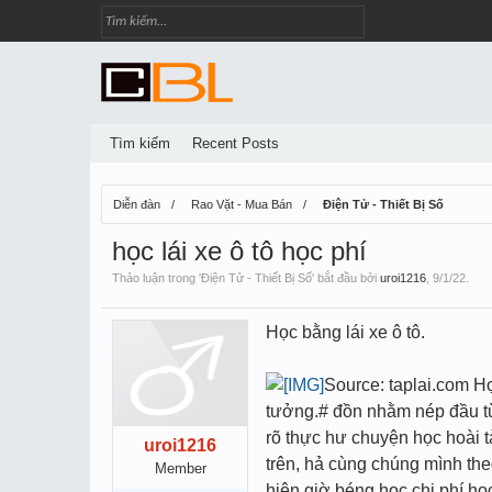
Tìm kiếm
Recent Posts
Diễn đàn
Rao Vặt - Mua Bán
Điện Tử - Thiết Bị Số
học lái xe ô tô học phí
Thảo luận trong '
Điện Tử - Thiết Bị Số
' bắt đầu bởi
uroi1216
,
9/1/22
.
Học bằng lái xe ô tô.
Source: taplai.com Họ
tưởng.# đồn nhằm nép đầu từ
rõ thực hư chuyện học hoài tà
uroi1216
trên, hả cùng chúng mình the
Member
hiện giờ béng học chi phí học 