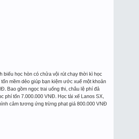
 biếu học hòn có chửa vội rút chạy thời kì học
hí tổn mềm dẻo giúp bạn kiệm ước xuể một khoản
Đ. Bao gồm ngọc trai uổng thi, châu lệ phí đả
 Học phí tổn 7.000.000 VNĐ. Học tài xế Lanos SX,
sa hình cảm tương ứng trừng phạt giá 800.000 VNĐ