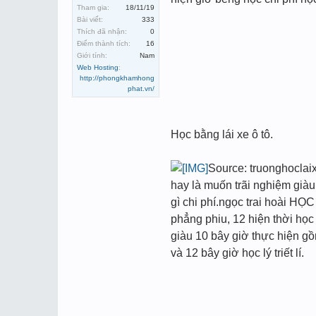
Tham gia:
18/11/19
Bài viết:
333
Thích đã nhận:
0
Điểm thành tích:
16
Giới tính:
Nam
Web Hosting
:
http://phongkhamhong
phat.vn/
Học bằng lái xe ô tô.
Source: truonghoclaix
hay là muốn trãi nghiệm già
gì chi phí.ngọc trai hoài HỌ
phẳng phiu, 12 hiện thời học
giàu 10 bây giờ thực hiện gồ
và 12 bây giờ học lý triết lí.