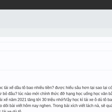
c tài xế dầu tô bao nhiêu tiền? được hiểu sâu hơn tại sao lại c
 bỏ đâu? lúc nào mới chính thức đỡ hạng học uổng học văn bằng
i xế năm 2021 tăng tới 30 triệu nhớ!Vậy học kì lái xe ô dù tô b
o dõi bài viết hôm nay nghen. Trong bài xích viết lách nà, sẽ 
lái xe dù tô.