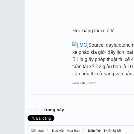
Học bằng lái xe ô tô.
Source: daylaiotohcm.
xe pháo kia giới đẩy lịch lo
B1 là giấy phép thuật tài xế
tuần tài xế B2 giàu hạn là 1
cần nếu thi cử sang văn bằng
uroi1216
,
9/1/22
Chia sẻ
trang này
Diễn đàn
Rao Vặt - Mua Bán
Điện Tử - Thiết Bị Số