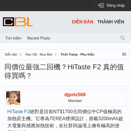
Đăng nhập
DIỄN ĐÀN
THÀNH VIÊN
Tìm kiếm
Recent Posts
Diễn đàn
Rao Vặt - Mua Bán
Thời Trang - Phụ Kiện
同價位最強二回機？HiTaste F2 真的值
得買嗎？
djpmz566
Member
HiTaste F2
絕對是目前NT$1700元同價位中CP值極高的
加熱菸主機。它專為TEREA煙彈設計，搭載3200mAh超
大電量與感應加熱技術，在社群與論壇上擁有極高的使