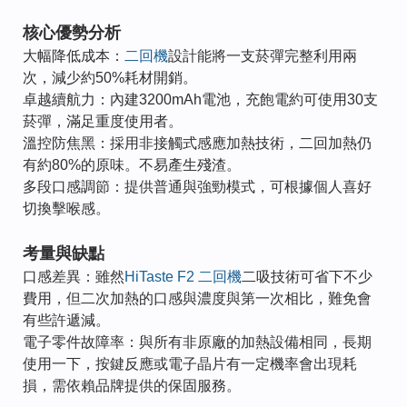
核心優勢分析
大幅降低成本：
二回機
設計能將一支菸彈完整利用兩
次，減少約50%耗材開銷。
卓越續航力：內建3200mAh電池，充飽電約可使用30支
菸彈，滿足重度使用者。
溫控防焦黑：採用非接觸式感應加熱技術，二回加熱仍
有約80%的原味。不易產生殘渣。
多段口感調節：提供普通與強勁模式，可根據個人喜好
切換擊喉感。
考量與缺點
口感差異：雖然
HiTaste F2 二回機
二吸技術可省下不少
費用，但二次加熱的口感與濃度與第一次相比，難免會
有些許遞減。
電子零件故障率：與所有非原廠的加熱設備相同，長期
使用一下，按鍵反應或電子晶片有一定機率會出現耗
損，需依賴品牌提供的保固服務。