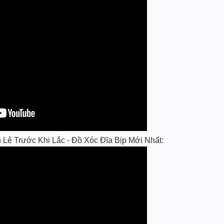
ẻ Trước Khi Lắc - Đồ Xóc Đĩa Bịp Mới Nhất: