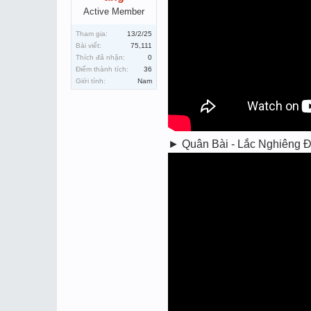
Active Member
Tham gia:
13/2/25
Bài viết:
75,111
Thích đã nhận:
0
Điểm thành tích:
36
Giới tính:
Nam
► Quân Bài - Lắc Nghiêng Đĩ