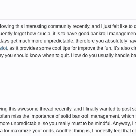
llowing this interesting community recently, and I just felt like to
ently forget how crucial it is to have good bankroll management
ays get much more unpredictable, therefore you absolutely have t
slot
, as it provides some cool tips for improve the fun. It’s also c
why you should know when to quit. How do you usually handle ba
owing this awesome thread recently, and I finally wanted to post
 often miss the importance of solid bankroll management, which a
re unpredictable, so you really must to be mindful. Anyway, I r
a for maximize your odds. Another thing is, I honestly feel that 