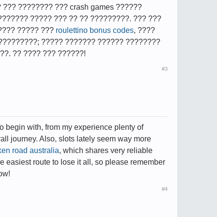
 ??? ???????? ??? crash games ??????
??????? ????? ??? ?? ?? ?????????. ??? ???
????? ????? ???
roulettino bonus codes
, ????
 ?????????; ????? ??????? ?????? ????????
??. ?? ???? ??? ??????!
#3
To begin with, from my experience plenty of
ll journey. Also, slots lately seem way more
ken road australia
, which shares very reliable
the easiest route to lose it all, so please remember
low!
#4