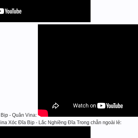
 Bịp - Quân Vina:
 Xóc Đĩa Bịp - Lắc Nghiềng Đĩa Trong chẵn ngoài lẻ: