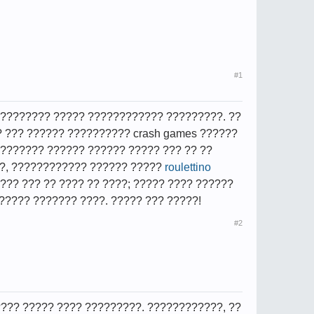
#1
 ????????? ????? ???????????? ?????????. ??
 ??? ?????? ?????????? crash games ??????
???????? ?????? ?????? ????? ??? ?? ??
???, ???????????? ?????? ?????
roulettino
???? ??? ?? ???? ?? ????; ????? ???? ??????
 ????? ??????? ????. ????? ??? ?????!
#2
???? ????? ???? ?????????. ????????????, ??