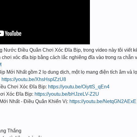
Nước Điều Quân Chơi Xóc Đĩa Bịp, trong video này tôi viết kết 
hơi xóc đĩa bịp bằng cách lắc nghiêng đĩa vào trong ra chẵn và
M
p Mới Nhất gồm 2 lọ dung dịch, một lọ mang điện tích âm và lọ
:
https://youtu.be/XhsHspIZzU8
̀u Chơi Xóc Đĩa Bịp:
https://youtu.be/OiyttS_qEn4
i Xóc Đĩa Bịp:
https://youtu.be/bHJzeLV-Z2U
Mới Nhất - Điều Quân Khiển Vị:
https://youtu.be/NetqGN2AExE
ang Thắng