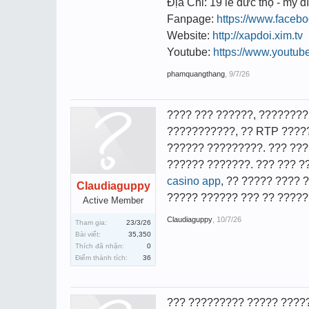
Địa Chỉ: 19 lê đức thọ - mỹ đì
Fanpage:
https://www.faceb
Website:
http://xapdoi.xim.tv
Youtube:
https://www.youtu
phamquangthang
,
9/7/26
???? ??? ??????, ????????
???????????, ?? RTP ????
?????? ?????????. ??? ???
?????? ???????. ??? ??? ?
casino app
, ?? ????? ???? 
Claudiaguppy
????? ?????? ??? ?? ??????
Active Member
Claudiaguppy
,
10/7/26
Tham gia:
23/3/26
Bài viết:
35,350
Thích đã nhận:
0
Điểm thành tích:
36
??? ????????? ????? ?????