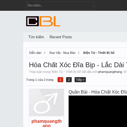
Tìm kiếm
Recent Posts
Diễn đàn
Rao Vặt - Mua Bán
Điện Tử - Thiết Bị Số
Hóa Chất Xóc Đĩa Bịp - Lắc Da
Thảo luận trong '
Điện Tử - Thiết Bị Số
' bắt đầu bởi
phamquangthang
,
9/
Trang 1 của 2 trang
1
2
Tiếp >
Quân Bài - Hóa Chất Xóc Đĩ
phamquangth
ang