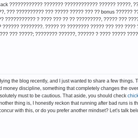
jack ???????????? ??????? ???????????? ?????? ?????, ??
?, ??? ?????????? ??? ????? ????? ??? ?? bonus ?????? ?
?? ??????????? ? ???? ??? ?? ?? ?????????, ????? ??? ??
 ?????? ????????. ????? ?? ???????? ????? ??? ??? ????
??? ??? ?????; ???????? ??????, ?????? ? ???? ????? ????
dying the blog recently, and I just wanted to share a few things. 
d money discipline, something that completely changes the overa
solutely must to be cautious. That aside, you should check
chic
Another thing is, I honestly reckon that running after bad runs is 
concur with this, or do you prefer another mindset? Let's talk be