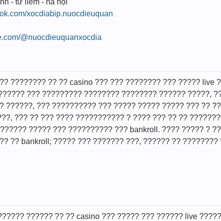
nh - từ liêm - hà nội
ook.com/xocdiabip.nuocdieuquan
be.com/@nuocdieuquanxocdia
?? ???????? ?? ?? casino ??? ??? ???????? ??? ????? live
?????? ??? ????????? ???????? ???????? ?????? ?????, ??
? ??????, ??? ?????????? ??? ????? ????? ????? ??? ?? ?
???, ??? ?? ??? ???? ??????????? ? ???? ??? ?? ?? ?????
??????? ????? ??? ?????????? ??? bankroll. ???? ????? ? ?
? ?? bankroll; ????? ??? ??????? ???, ?????? ?? ????????
????? ?????? ?? ?? casino ??? ????? ??? ?????? live ????