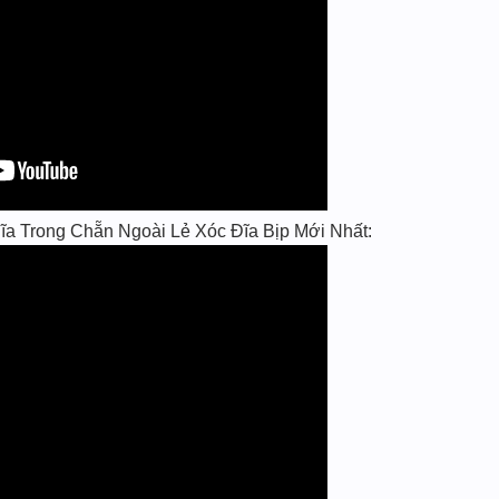
a Trong Chẵn Ngoài Lẻ Xóc Đĩa Bịp Mới Nhất: