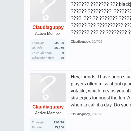
??????? ??????? ??? black
?????? ?????????. ???????
????, ??? ?? ??????? ????
?????? ??? ?????????? ???
Claudiaguppy
??????? ??? ?? ???????? ?
Active Member
Claudiaguppy
,
10/7/26
Tham gia:
23/3/26
Bài viết:
35,350
Thích đã nhận:
0
Điểm thành tích:
36
Hey, friends, I have been stu
players often miss about goo
volatile, which means you ab
strategies for boost the fun. 
when to call it a day. Do you 
Claudiaguppy
Active Member
Claudiaguppy
,
11/7/26
Tham gia:
23/3/26
Bài viết:
35,350