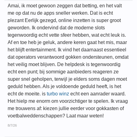
Amai, ik moet gewoon zeggen dat betting, en het valt
me op dat nu de apps sneller werken. Dat is echt
plezant Eerlijk gezegd, online inzetten is super groot
geworden. Ik ondervind dat de moderne slots
tegenwoordig echt vette sfeer hebben, wat echt leuk is.
Af en toe heb je geluk, andere keren gaat het mis, maar
het blijft entertainment. Ik vind het daarnaast essentieel
dat operators verantwoord gokken ondersteunen, omdat
het veilig moet blijven. De helpdesk is tegenwoordig
echt een punt; bij sommige aanbieders reageren ze
super snel geholpen, terwijl je elders soms dagen moet
geduld hebben. Als je voldoende geduld heeft, is het
echt de moeite. is
turbo winz
echt een aanrader waard.
Het hielp me enorm om voorzichtiger te spelen. Ik vraag
me trouwens af: kiezen jullie eerder voor gokkasten of
voetbalweddenschappen? Laat maar weten!
8/7/26