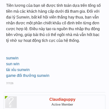
Tiền lương của bạn sẽ được tính toán dựa trên tổng số
tiền mà các khách hàng cấp dưới đã tham gia. Đối với
đại lý Sunwin, bất kể hội viên thắng hay thua, bạn vẫn
nhận được một phần chiết khấu cố định trên từng đơn
cược hợp lệ. Điều này tạo ra nguồn thu nhập thụ động
bền vững, giúp bài thủ có thể ngồi nhà mà vẫn hốt bạc
tỷ nhờ sự hoạt động tích cực của hệ thống.
sunwin
sun win
tài xỉu sunwin
game đổi thưởng sunwin
7/7/26
Claudiaguppy
Active Member