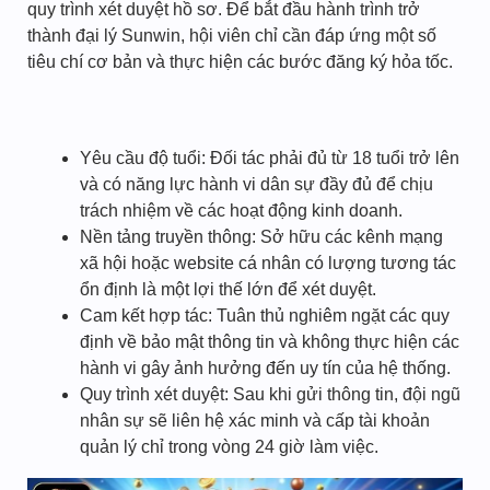
quy trình xét duyệt hồ sơ. Để bắt đầu hành trình trở
thành đại lý Sunwin, hội viên chỉ cần đáp ứng một số
tiêu chí cơ bản và thực hiện các bước đăng ký hỏa tốc.
Yêu cầu độ tuổi: Đối tác phải đủ từ 18 tuổi trở lên
và có năng lực hành vi dân sự đầy đủ để chịu
trách nhiệm về các hoạt động kinh doanh.
Nền tảng truyền thông: Sở hữu các kênh mạng
xã hội hoặc website cá nhân có lượng tương tác
ổn định là một lợi thế lớn để xét duyệt.
Cam kết hợp tác: Tuân thủ nghiêm ngặt các quy
định về bảo mật thông tin và không thực hiện các
hành vi gây ảnh hưởng đến uy tín của hệ thống.
Quy trình xét duyệt: Sau khi gửi thông tin, đội ngũ
nhân sự sẽ liên hệ xác minh và cấp tài khoản
quản lý chỉ trong vòng 24 giờ làm việc.