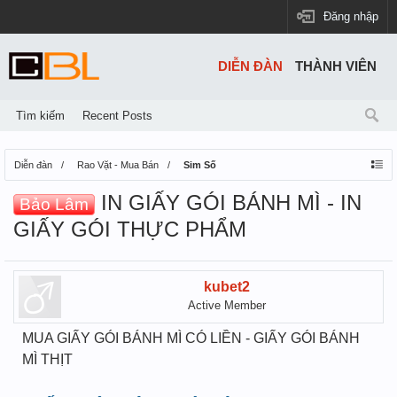
Đăng nhập
DIỄN ĐÀN
THÀNH VIÊN
Tìm kiếm
Recent Posts
Diễn đàn
Rao Vặt - Mua Bán
Sim Số
IN GIẤY GÓI BÁNH MÌ - IN
Bảo Lâm
GIẤY GÓI THỰC PHẨM
kubet2
Active Member
MUA GIẤY GÓI BÁNH MÌ CÓ LIỀN - GIẤY GÓI BÁNH
MÌ THỊT