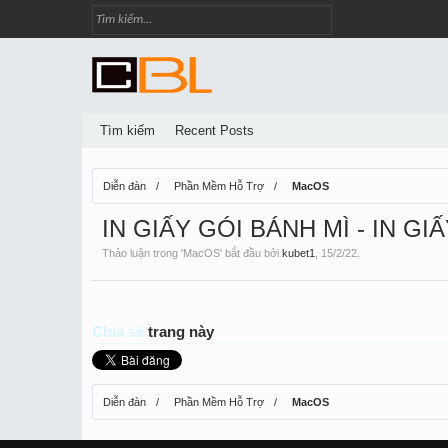
Tìm kiếm
Recent Posts
Diễn đàn
Phần Mềm Hỗ Trợ
MacOS
IN GIẤY GÓI BÁNH MÌ - IN G
Thảo luận trong '
MacOS
' bắt đầu bởi
kubet1
,
15/2/22
.
Chia sẻ
trang này
Diễn đàn
Phần Mềm Hỗ Trợ
MacOS