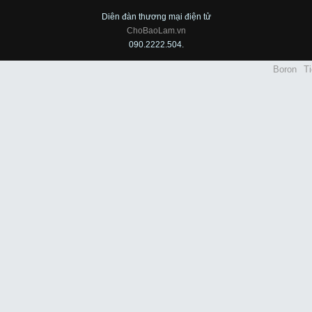
Diên đàn thương mại điện tử
ChoBaoLam.vn
090.2222.504.
Boron
Ti