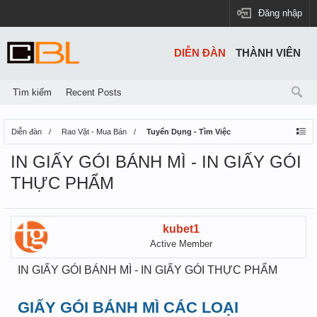
Đăng nhập
DIỄN ĐÀN
THÀNH VIÊN
Tìm kiếm
Recent Posts
Diễn đàn
Rao Vặt - Mua Bán
Tuyển Dụng - Tìm Việc
IN GIẤY GÓI BÁNH MÌ - IN GIẤY GÓI
THỰC PHẨM
kubet1
Active Member
IN GIẤY GÓI BÁNH MÌ - IN GIẤY GÓI THỰC PHẨM
GIẤY GÓI BÁNH MÌ CÁC LOẠI