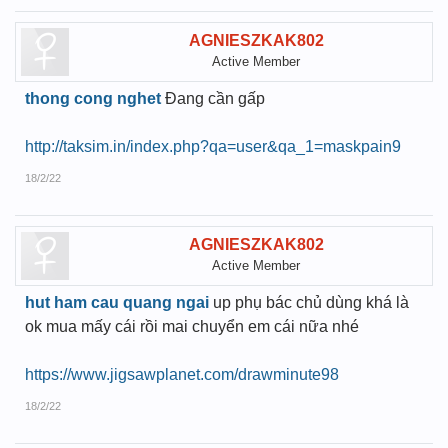
AGNIESZKAK802
Active Member
thong cong nghet
Đang cần gấp
http://taksim.in/index.php?qa=user&qa_1=maskpain9
18/2/22
AGNIESZKAK802
Active Member
hut ham cau quang ngai
up phụ bác chủ dùng khá là
ok mua mấy cái rồi mai chuyển em cái nữa nhé
https://www.jigsawplanet.com/drawminute98
18/2/22