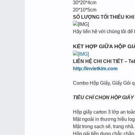
30*20*4cm
20*10*5cm
SỐ LƯỢNG TỐI THIỂU KHI
Hãy liên hệ với chúng tôi để
KẾT HỢP GIỮA HỘP GI
LIÊN HỆ CHI CHI TIẾT – TeL
http://invietkim.com
Combo Hộp Giấy, Giấy Gói 
TIÊU CHÍ CHỌN HỘP GIẤY
Hộp giấy carton 3 lớp an toà
Mặt ngoài in thương hiệu log
Mặt trong sạch sẽ, trang nhã.
Hộp gài tiện dụng chắc chắn