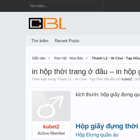
Tìm kiếm
Recent Posts
Diễn đàn
Rao Vặt - Mua Bán
Thanh Lý - Ve Chai - Tạp Hóa
in hộp thời trang ở đâu – in hộp 
Thảo luận trong '
Thanh Lý - Ve Chai - Tạp Hóa
' bắt đầu bởi
kubet2
,
16/
kích thước hộp giấy đựng quần
Hộp giấy đựng thời 
kubet2
Active Member
Hộp Đựng quần áo