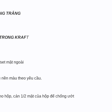
ONG TRẮNG
 TRONG KRAF
T
set mặt ngoài
hủ nền màu theo yêu cầu.
 hộp, cán 1/2 mặt của hộp để chống ướt