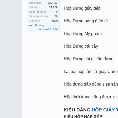
Tham gia:
28/4/21
Bài viết:
54,729
Hộp Đựng giầy dép
Thích đã nhận:
0
Điểm thành tích:
36
Hộp Đựng hàng điện tử
Giới tính:
Nam
Web Hosting
:
https://w88.club/
Hộp Đựng Mỹ phẩm
Hộp Đựng trái cây
Hộp Đựng cái gì cần đựng
Là loại hộp làm từ giấy Carto
Hộp đựng dập đúng size sản
Hộp thời trang cũng được in
KIỂU DÁNG
HỘP GIẤY 
KIỂU HỘP NẮP GẬP