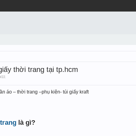
giấy thời trang tại tp.hcm
9/22
.
 áo – thời trang –phụ kiện- túi giấy kraft
trang
là gì?