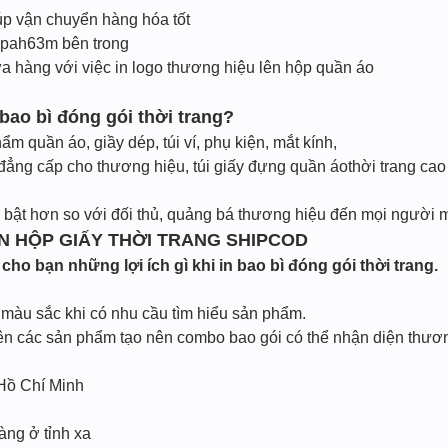
úp vận chuyển hàng hóa tốt
 pah63m bên trong
a hàng với việc in logo thương hiệu lên hộp quần áo
bao bì đóng gói thời trang?
 quần áo, giầy dép, túi ví, phụ kiện, mắt kính,
đẳng cấp cho thương hiệu, túi giấy đựng quần áothời trang cao
bật hơn so với đối thủ, quảng bá thương hiệu đến mọi người m
IN HỘP GIẤY THỜI TRANG SHIPCOD
cho bạn những lợi ích gì khi in bao bì đóng gói thời trang.
, màu sắc khi có nhu cầu tìm hiểu sản phẩm.
rên các sản phẩm tạo nên combo bao gói có thể nhận diện thươ
 Hồ Chí Minh
àng ở tỉnh xa