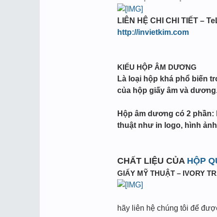
LIÊN HỆ CHI CHI TIẾT – TeL
http://invietkim.com
KIỂU HỘP ÂM DƯƠNG
Là loại hộp khá phổ biến t
của hộp giấy âm và dương
Hộp âm dương có 2 phần: P
thuật như in logo, hình ả
CHẤT LIỆU CỦA
HỘP Q
GIẤY MỸ THUẬT – IVORY T
hãy liên hệ chúng tôi để đượ