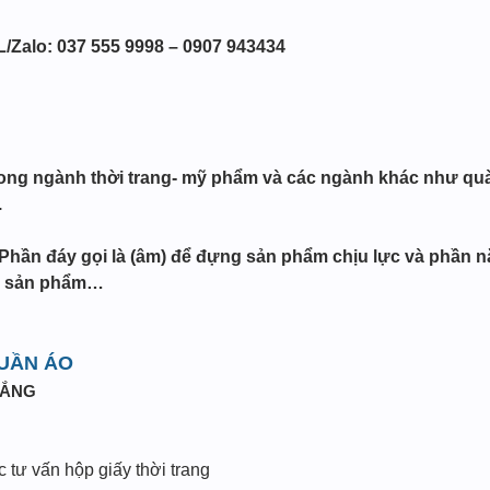
/Zalo: 037 555 9998 – 0907 943434
rong ngành thời trang- mỹ phẩm và các ngành khác như quà
.
hần đáy gọi là (âm) để đựng sản phẩm chịu lực và phần nắ
nh sản phẩm…
UẦN ÁO
RẮNG
c tư vấn hộp giấy thời trang