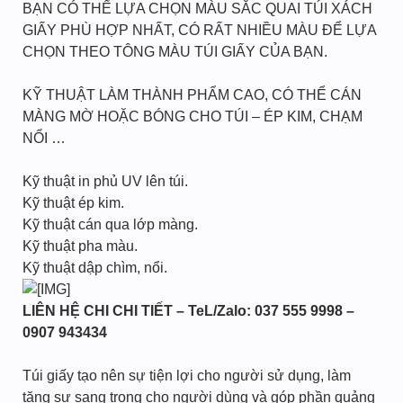
BẠN CÓ THỂ LỰA CHỌN MÀU SẮC QUAI TÚI XÁCH
GIẤY PHÙ HỢP NHẤT, CÓ RẤT NHIỀU MÀU ĐỂ LỰA
CHỌN THEO TÔNG MÀU TÚI GIẤY CỦA BẠN.
KỸ THUẬT LÀM THÀNH PHẨM CAO, CÓ THỂ CÁN
MÀNG MỜ HOẶC BÓNG CHO TÚI – ÉP KIM, CHẠM
NỔI …
Kỹ thuật in phủ UV lên túi.
Kỹ thuật ép kim.
Kỹ thuật cán qua lớp màng.
Kỹ thuật pha màu.
Kỹ thuật dập chìm, nổi.
LIÊN HỆ CHI CHI TIẾT – TeL/Zalo: 037 555 9998 –
0907 943434
Túi giấy tạo nên sự tiện lợi cho người sử dụng, làm
tăng sự sang trọng cho người dùng và góp phần quảng