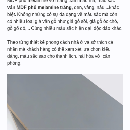
MDF phủ melamine với hàng trăm mẫu mã, màu sắc
ván MDF phủ melamine trắng
, đen, vàng, nâu,...khác
biệt. Không những có sự đa dạng về màu sắc mà còn
có nhiều loại giả vân gỗ như giả gỗ sồi, giả gỗ óc chó,
gỗ gõ đỏ,... Cùng nhiều màu sắc hiện đại, độc đáo khác.
Theo từng thiết kế phong cách nhà ở và sở thích cá
nhân mà khách hàng có thể xem xét lựa chọn kiểu
dáng, màu sắc sao cho thanh lịch, hài hòa với căn
phòng.