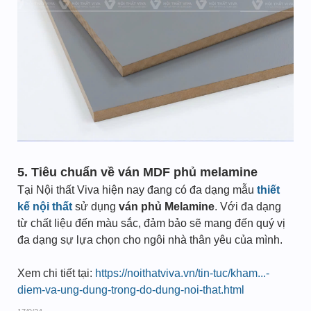
5. Tiêu chuẩn về ván MDF phủ melamine
Tại Nội thất Viva hiện nay đang có đa dạng mẫu
thiết
kế nội thất
sử dụng
ván phủ Melamine
. Với đa dạng
từ chất liệu đến màu sắc, đảm bảo sẽ mang đến quý vị
đa dạng sự lựa chọn cho ngôi nhà thân yêu của mình.
Xem chi tiết tại:
https://noithatviva.vn/tin-tuc/kham...-
diem-va-ung-dung-trong-do-dung-noi-that.html