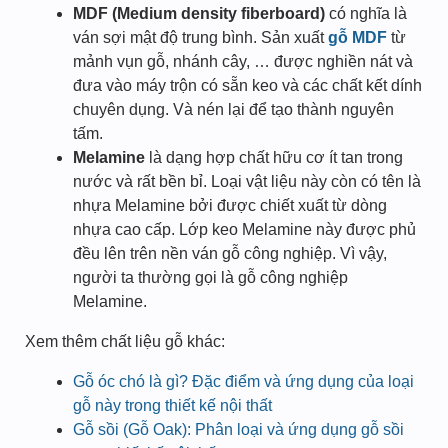
MDF (Medium density fiberboard)
có nghĩa là
ván sợi mật độ trung bình. Sản xuất
gỗ MDF
từ
mảnh vụn gỗ, nhánh cây, … được nghiền nát và
đưa vào máy trộn có sẵn keo và các chất kết dính
chuyên dụng. Và nén lại để tạo thành nguyên
tấm.
Melamine
là dạng hợp chất hữu cơ ít tan trong
nước và rất bền bỉ. Loại vật liệu này còn có tên là
nhựa Melamine bởi được chiết xuất từ dòng
nhựa cao cấp. Lớp keo Melamine này được phủ
đều lên trên nền ván gỗ công nghiệp. Vì vậy,
người ta thường gọi là gỗ công nghiệp
Melamine.
Xem thêm chất liệu gỗ khác:
Gỗ óc chó là gì? Đặc điểm và ứng dụng của loại
gỗ này trong thiết kế nội thất
Gỗ sồi (Gỗ Oak): Phân loại và ứng dụng gỗ sồi