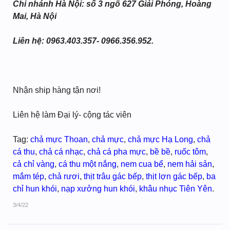
Chi nhánh Hà Nội: số 3 ngõ 627 Giải Phóng, Hoàng
Mai, Hà Nội
Liên hệ: 0963.403.357- 0966.356.952.
Nhận ship hàng tận nơi!
Liên hệ làm Đại lý- cộng tác viên
Tag:
chả mực Thoan
,
chả mực
,
chả mực Hạ Long
,
chả
cá thu
,
chả cá nhạc
,
chả cá pha mực
,
bề bề
,
ruốc tôm
,
cả chỉ vàng
,
cá thu một nắng
,
nem cua bể
,
nem hải sản
,
mắm tép
,
chả rươi
,
thịt trâu gác bếp
,
thịt lợn gác bếp
,
ba
chỉ hun khói
,
nạp xưởng hun khói
,
khâu nhục Tiên Yên
.
3/4/22