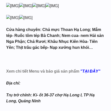
Cửa hàng chuyên: Chả mực Thoan Hạ Long; Mắm
tép- Ruốc tôm tép Bà Chanh; Nem cua- nem Hải sản
Nga Phận; Chả Rươi; Khâu Nhục Kiên Hòa- Tiên
Yên; Thịt trâu gác bếp- Nạp xưởng hun khói…
Xem chi tiết Menu và báo giá sản phẩm
"TẠI ĐÂY"
Địa chỉ:
Trụ trở chính: Ki- ốt 36-37 chợ Hạ Long I, TP Hạ
Long, Quảng Ninh