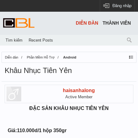
Đăng nhập
DIỄN ĐÀN
THÀNH VIÊN
Tìm kiếm
Recent Posts
Diễn đàn
Phần Mềm Hỗ Trợ
Android
Khâu Nhục Tiên Yên
haisanhalong
Active Member
ĐẶC SẢN KHÂU NHỤC TIÊN YÊN
Giá:110.000d/1 hộp 350gr