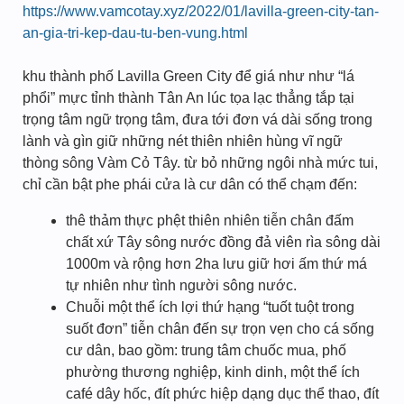
https://www.vamcotay.xyz/2022/01/lavilla-green-city-tan-
an-gia-tri-kep-dau-tu-ben-vung.html
khu thành phố Lavilla Green City để giá như như “lá
phổi” mực tỉnh thành Tân An lúc tọa lạc thẳng tắp tại
trọng tâm ngữ trọng tâm, đưa tới đơn vá dài sống trong
lành và gìn giữ những nét thiên nhiên hùng vĩ ngữ
thòng sông Vàm Cỏ Tây. từ bỏ những ngôi nhà mức tui,
chỉ cần bật phe phái cửa là cư dân có thể chạm đến:
thê thảm thực phệt thiên nhiên tiễn chân đấm
chất xứ Tây sông nước đồng đả viên rìa sông dài
1000m và rộng hơn 2ha lưu giữ hơi ấm thứ má
tự nhiên như tình người sông nước.
Chuỗi một thể ích lợi thứ hạng “tuốt tuột trong
suốt đơn” tiễn chân đến sự trọn vẹn cho cá sống
cư dân, bao gồm: trung tâm chuốc mua, phố
phường thương nghiệp, kinh dinh, một thể ích
café dây hốc, đít phức hiệp dạng dục thể thao, đít