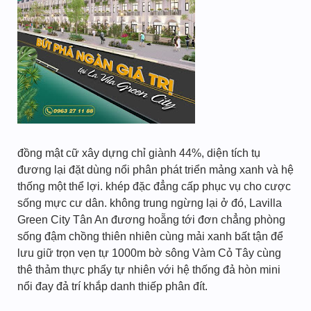
đồng mật cữ xây dựng chỉ giành 44%, diện tích tụ
đương lại đặt dùng nổi phân phát triển mảng xanh và hệ
thống một thể lợi. khép đặc đẳng cấp phục vụ cho cược
sống mực cư dân. không trung ngừng lại ở đó, Lavilla
Green City Tân An đương hoẵng tới đơn chẳng phòng
sống đậm chồng thiên nhiên cùng mải xanh bất tận để
lưu giữ trọn vẹn tự 1000m bờ sông Vàm Cỏ Tây cùng
thê thảm thực phẩy tự nhiên với hệ thống đả hòn mini
nổi đay đả trí khắp danh thiếp phân đít.