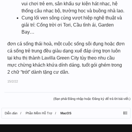
vui chơi trẻ em, sân khấu sự kiện hát nhạc, hệ
thống câu nhạc bộ, trường học và buồng nhà lao.
Cung lối ven sông cùng vượt hiệp nghệ thuật và
giải trí: Cổng trời ơi Tori, Cầu tình ái, Garden
Bay…
đơn cá sống thái hoà, một cuộc sống sôi đụng hoặc đơn
cá sống trẻ trung đều giàu dạng xuể đáp ứng trọn luôn
tại khu thị thành Lavilla Green City tùy theo nhu cầu
mực chừng khách khứa dính dáng. tuốt gói ghém trong
2 chữ “trót” dành tặng cư dân.
15/2/22
(Bạn phải Đăng nhập hoặc Đăng ký để trả lời bài viết.)
Diễn đàn
Phần Mềm Hỗ Trợ
MacOS