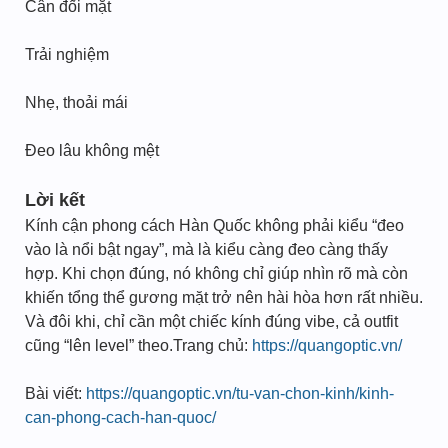
Cân đối mặt
Trải nghiệm
Nhẹ, thoải mái
Đeo lâu không mệt
Lời kết
Kính cận phong cách Hàn Quốc không phải kiểu “đeo
vào là nổi bật ngay”, mà là kiểu càng đeo càng thấy
hợp. Khi chọn đúng, nó không chỉ giúp nhìn rõ mà còn
khiến tổng thể gương mặt trở nên hài hòa hơn rất nhiều.
Và đôi khi, chỉ cần một chiếc kính đúng vibe, cả outfit
cũng “lên level” theo.Trang chủ:
https://quangoptic.vn/
Bài viết:
https://quangoptic.vn/tu-van-chon-kinh/kinh-
can-phong-cach-han-quoc/