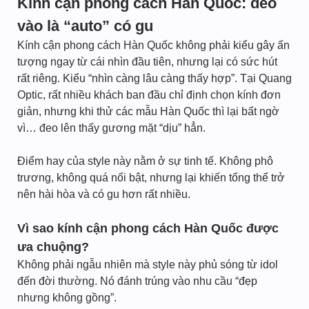
Kính cận phong cách Hàn Quốc: đeo
vào là “auto” có gu
Kính cận phong cách Hàn Quốc không phải kiểu gây ấn
tượng ngay từ cái nhìn đầu tiên, nhưng lại có sức hút
rất riêng. Kiểu “nhìn càng lâu càng thấy hợp”. Tại Quang
Optic, rất nhiều khách ban đầu chỉ định chọn kính đơn
giản, nhưng khi thử các mẫu Hàn Quốc thì lại bất ngờ
vì… đeo lên thấy gương mặt “dịu” hẳn.
Điểm hay của style này nằm ở sự tinh tế. Không phô
trương, không quá nổi bật, nhưng lại khiến tổng thể trở
nên hài hòa và có gu hơn rất nhiều.
Vì sao kính cận phong cách Hàn Quốc được
ưa chuộng?
Không phải ngẫu nhiên mà style này phủ sóng từ idol
đến đời thường. Nó đánh trúng vào nhu cầu “đẹp
nhưng không gồng”.