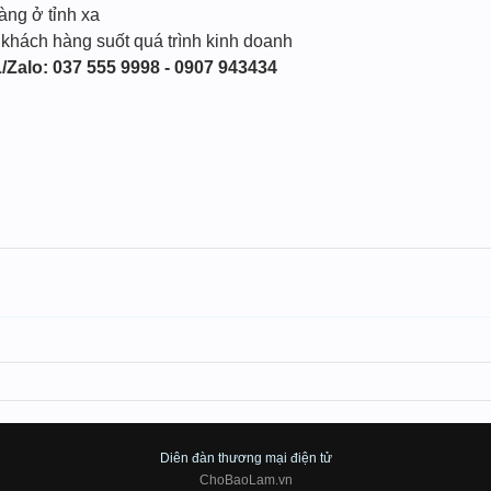
àng ở tỉnh xa
 khách hàng suốt quá trình kinh doanh
/Zalo: 037 555 9998 - 0907 943434
Diên đàn thương mại điện tử
ChoBaoLam.vn