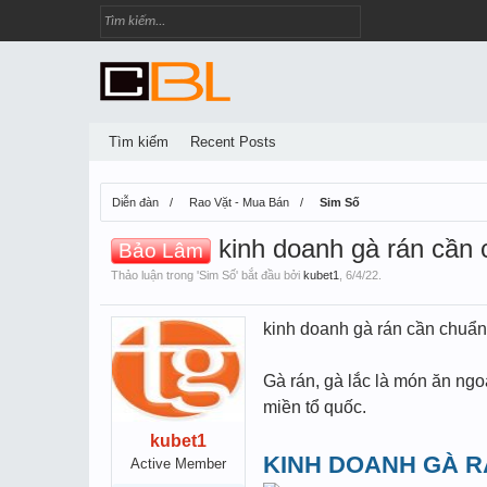
Tìm kiếm
Recent Posts
Diễn đàn
Rao Vặt - Mua Bán
Sim Số
kinh doanh gà rán cần 
Bảo Lâm
Thảo luận trong '
Sim Số
' bắt đầu bởi
kubet1
,
6/4/22
.
kinh doanh gà rán cần chuẩn 
Gà rán, gà lắc là món ăn ngoá
miền tổ quốc.
kubet1
KINH DOANH GÀ 
Active Member