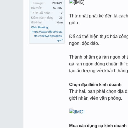
Tham gia:
28/4/21
Bài viết:
52,207
Thích đã nhận:
0
Thứ nhất phải kể đến là cách
Điểm thành tích:
36
giòn...
Giới tính:
Nam
Web Hosting
:
https://www.effectivestu
Để có thể hiện thực hóa công
ffs.com/sweepstakes-
qvc/
ngon, độc đáo.
Thành phẩm gà rán ngon phải
gà rán ngon đúng chuẩn thì 
tạo ấn tượng với khách hàng
Chọn địa điểm kinh doanh
Thứ hai, bạn phải chọn địa đ
giới nhân viên văn phòng.
Mua các dụng cụ kinh doanh