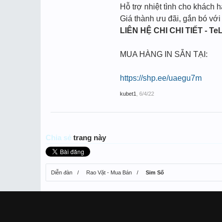
Hỗ trợ nhiệt tình cho khách h
Giá thành ưu đãi, gắn bó với
LIÊN HỆ CHI CHI TIẾT - TeL
MUA HÀNG IN SẴN TẠI:
https://shp.ee/uaegu7m
kubet1
,
6/4/22
Chia sẻ
trang này
Diễn đàn
Rao Vặt - Mua Bán
Sim Số