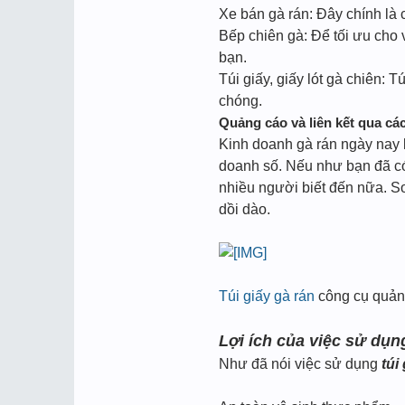
Xe bán gà rán: Đây chính là 
Bếp chiên gà: Để tối ưu cho 
bạn.
Túi giấy, giấy lót gà chiên:
chóng.
Quảng cáo và liên kết qua cá
Kinh doanh gà rán ngày nay 
doanh số. Nếu như bạn đã có
nhiều người biết đến nữa. S
dồi dào.
Túi giấy gà rán
công cụ quản
Lợi ích của việc sử dụ
Như đã nói việc sử dụng
túi