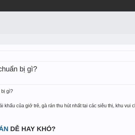
chuẩn bị gì?
bị gì?
i khẩu của giớ trẻ, gà rán thu hút nhất tại các siêu thị, khu vui
RÁN
DỄ HAY KHÓ?