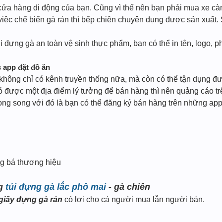
cửa hàng di động của bạn. Cũng vì thế nên bạn phải mua xe càn
việc chế biến gà rán thì bếp chiên chuyên dụng được sản xuất. S
 Túi đựng gà an toàn vệ sinh thực phẩm, bạn có thể in tên, logo
c app đặt đồ ăn
không chỉ có kênh truyền thống nữa, mà còn có thể tận dụng đư
 được một địa điểm lý tưởng để bán hàng thì nên quảng cáo t
ong song với đó là bạn có thể đăng ký bán hàng trên những app
g bá thương hiệu
ng
túi đựng gà lắc phô mai
- gà chiên
 giấy đựng gà rán
có lợi cho cả người mua lẫn người bán.