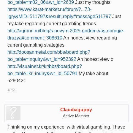
bo_table=m02_06&wr_id=2639
Just my thoughts
https://www.karat-market.ru/forum/?...73-
igry&MID=511797&result=reply#message511797
Just
my take regarding current gambling trends
http://agronn.ru/blog/s-novym-2025-godom-vas-dorogie-
druzya#comment_308610
An honest view regarding
current gambling strategies
http://doosanmetal.com/bbs/board.php?
bo_table=inquiry&wr_id=952392
An honest view o
http://visualnet.kr/kr/bbs/board.php?
bo_table=kr_inuiry&wr_id=50791
My take about
528042c
4/7/26
Claudiaguppy
Active Member
Thinking on my experience, with virtual gambling, I have