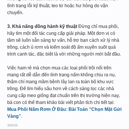
tình trạng lỗi kỹ thuật, teo tơ hoặc hư hỏng do vận
chuyển.
3. Khả năng đồng hành kỹ thuật
Đừng chỉ mua phôi,
hãy tìm một đối tác cung cấp giải pháp. Một đơn vị có
tâm sẽ luôn sẵn sàng tư vấn, hỗ trợ bạn cách xử lý nhà
trồng, cách ủ rơm và kiểm soát độ ẩm xuyên suốt quá
trình canh tác, đặc biệt là với những người mới bắt đầu.
Việc ham rẻ mà chọn mua các loại phôi trôi nổi trên
mạng rất dễ dẫn đến tình trạng nấm không chịu ra nụ,
thậm chí mang mầm bệnh lây lan ra toàn bộ khu vực
trồng. Để tìm hiểu sâu hơn về cách sàng lọc các nhà
cung cấp meo giống đạt chuẩn trên thị trường hiện nay,
bà con có thể tham khảo bài viết phân tích chi tiết tại:
Mua Phôi Nấm Rơm Ở Đâu: Bài Toán “Chọn Mặt Gửi
Vàng”
.
30/6/26