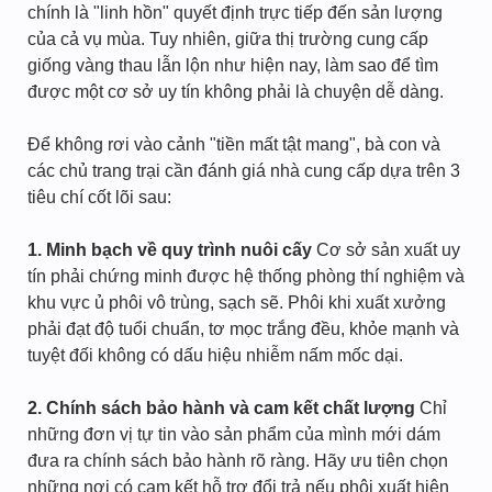
chính là "linh hồn" quyết định trực tiếp đến sản lượng
của cả vụ mùa. Tuy nhiên, giữa thị trường cung cấp
giống vàng thau lẫn lộn như hiện nay, làm sao để tìm
được một cơ sở uy tín không phải là chuyện dễ dàng.
Để không rơi vào cảnh "tiền mất tật mang", bà con và
các chủ trang trại cần đánh giá nhà cung cấp dựa trên 3
tiêu chí cốt lõi sau:
1. Minh bạch về quy trình nuôi cấy
Cơ sở sản xuất uy
tín phải chứng minh được hệ thống phòng thí nghiệm và
khu vực ủ phôi vô trùng, sạch sẽ. Phôi khi xuất xưởng
phải đạt độ tuổi chuẩn, tơ mọc trắng đều, khỏe mạnh và
tuyệt đối không có dấu hiệu nhiễm nấm mốc dại.
2. Chính sách bảo hành và cam kết chất lượng
Chỉ
những đơn vị tự tin vào sản phẩm của mình mới dám
đưa ra chính sách bảo hành rõ ràng. Hãy ưu tiên chọn
những nơi có cam kết hỗ trợ đổi trả nếu phôi xuất hiện