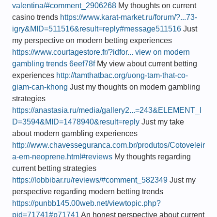
valentina/#comment_2906268
My thoughts on current
casino trends
https://www.karat-market.ru/forum/?...73-
igry&MID=511516&result=reply#message511516
Just
my perspective on modern betting experiences
https://www.courtagestore.fr/?idfor... view on modern
gambling trends 6eef78f
My view about current betting
experiences
http://tamthatbac.org/uong-tam-that-co-
giam-can-khong
Just my thoughts on modern gambling
strategies
https://anastasia.ru/media/gallery2...=243&ELEMENT_I
D=3594&MID=1478940&result=reply
Just my take
about modern gambling experiences
http://www.chavesseguranca.com.br/produtos/Cotoveleir
a-em-neoprene.html#reviews
My thoughts regarding
current betting strategies
https://lobbibar.ru/reviews/#comment_582349
Just my
perspective regarding modern betting trends
https://punbb145.00web.net/viewtopic.php?
pid=71741#p71741
An honest perspective about current