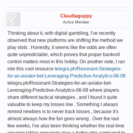
Claudiaguppy
Active Member
Thinking about it, with digital gambling, I've recently
observed that new platforms are shifting the method we
play slots . Honestly, it seems like the odds are often
quite unpredictable, which proves that proper bankroll
control matters most in this hobby. On another note, I ran
into this cool resource
telegra.ph/Resonant-Strategies-
for-an-aviator-bet-Leveraging-Predictive-Analytics-06-08
telegra.ph/Resonant-Strategies-for-an-aviator-bet-
Leveraging-Predictive-Analytics-06-08 where players
share different tactical strategies , and I found it quite
valuable to keep my losses low . Something I always
remind newbies is to never track losses , because it's
almost always how the fun goes wrong . Over the last
few weeks, I've also been thinking whether the real-time
croupier tables genuinely give a better vibe compared to