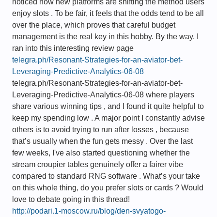
noticed how new platforms are shifting the method users
enjoy slots . To be fair, it feels that the odds tend to be all
over the place, which proves that careful budget
management is the real key in this hobby. By the way, I
ran into this interesting review page
telegra.ph/Resonant-Strategies-for-an-aviator-bet-
Leveraging-Predictive-Analytics-06-08
telegra.ph/Resonant-Strategies-for-an-aviator-bet-
Leveraging-Predictive-Analytics-06-08 where players
share various winning tips , and I found it quite helpful to
keep my spending low . A major point I constantly advise
others is to avoid trying to run after losses , because
that’s usually when the fun gets messy . Over the last
few weeks, I've also started questioning whether the
stream croupier tables genuinely offer a fairer vibe
compared to standard RNG software . What’s your take
on this whole thing, do you prefer slots or cards ? Would
love to debate going in this thread!
http://podari.1-moscow.ru/blog/den-svyatogo-