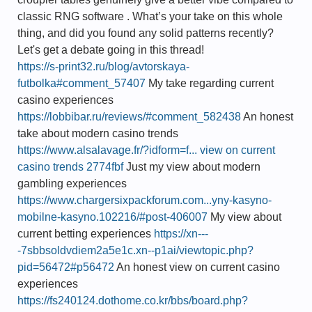
classic RNG software . What’s your take on this whole
thing, and did you found any solid patterns recently?
Let's get a debate going in this thread!
https://s-print32.ru/blog/avtorskaya-
futbolka#comment_57407
My take regarding current
casino experiences
https://lobbibar.ru/reviews/#comment_582438
An honest
take about modern casino trends
https://www.alsalavage.fr/?idform=f... view on current
casino trends 2774fbf
Just my view about modern
gambling experiences
https://www.chargersixpackforum.com...yny-kasyno-
mobilne-kasyno.102216/#post-406007
My view about
current betting experiences
https://xn---
-7sbbsoldvdiem2a5e1c.xn--p1ai/viewtopic.php?
pid=56472#p56472
An honest view on current casino
experiences
https://fs240124.dothome.co.kr/bbs/board.php?