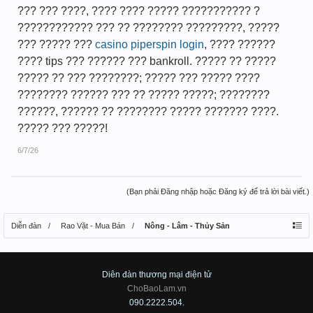
??? ??? ????, ???? ???? ????? ??????????? ?
???????????? ??? ?? ???????? ?????????, ?????
??? ????? ???
casino piperspin login
, ???? ??????
???? tips ??? ?????? ??? bankroll. ????? ?? ?????
????? ?? ??? ????????; ????? ??? ????? ????
???????? ?????? ??? ?? ????? ?????; ????????
??????, ?????? ?? ???????? ????? ??????? ????.
????? ??? ?????!
6/7/26
(Bạn phải Đăng nhập hoặc Đăng ký để trả lời bài viết.)
Diễn đàn
Rao Vặt - Mua Bán
Nông - Lâm - Thủy Sản
Diên đàn thương mại điện tử
ChoBaoLam.vn
090.2222.504.