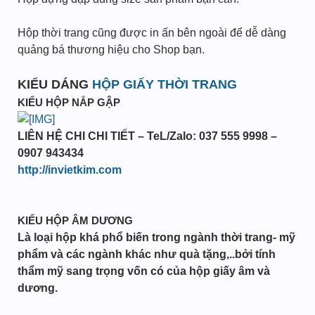
Hộp thời trang cũng được in ấn bên ngoài để dễ dàng
quảng bá thương hiệu cho Shop bạn.
KIỂU DÁNG
HỘP GIẤY THỜI TRANG
KIỂU HỘP NẮP GẬP
LIÊN HỆ CHI CHI TIẾT – TeL/Zalo: 037 555 9998 –
0907 943434
http://invietkim.com
KIỂU HỘP ÂM DƯƠNG
Là loại hộp khá phổ biến trong ngành thời trang- mỹ
phẩm và các ngành khác như quà tặng,..bởi tính
thẩm mỹ sang trọng vốn có của hộp giấy âm và
dương.