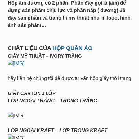
Hộp âm dương có 2 phần: Phần đáy gọi là (âm) để
đựng sản phẩm chịu lực và phần nắp ( dương) để
đậy sản phẩm và trang trí mỹ thuật như in logo, hình
ảnh sản phẩm…
CHẤT LIỆU CỦA
HỘP QUẦN ÁO
GIẤY MỸ THUẬT – IVORY TRẮNG
hãy liên hệ chúng tôi để được tư vấn hộp giấy thời trang
GIẤY CARTON 3 LỚP
LỚP NGOÀI TRẮNG – TRONG TRẮNG
LỚP NGOÀI KRAFT – LỚP TRONG KRAF
T