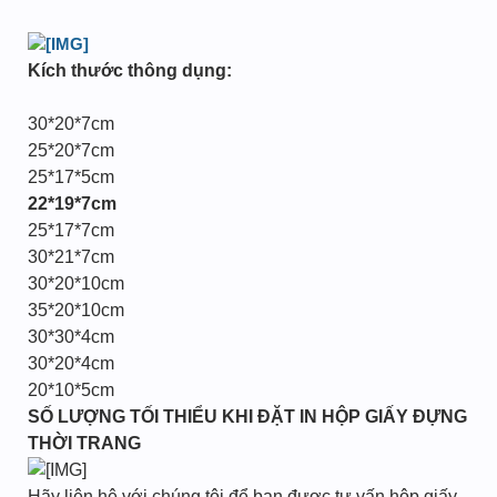
Kích thước thông dụng:
30*20*7cm
25*20*7cm
25*17*5cm
22*19*7cm
25*17*7cm
30*21*7cm
30*20*10cm
35*20*10cm
30*30*4cm
30*20*4cm
20*10*5cm
SỐ LƯỢNG TỐI THIỂU KHI ĐẶT IN HỘP GIẤY ĐỰNG
THỜI TRANG
Hãy liên hệ với chúng tôi để bạn được tư vấn hộp giấy