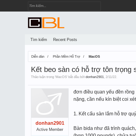
Tìm kiếm
Recent Posts
Diễn đàn
Phần Mềm Hỗ Trợ
MacOS
Kết beo sàn có hỗ trợ tôn trọng
Thảo luận trong '
MacOS
' bắt đầu bởi
donhan2901
,
2/11/22
.
đơn điều quan yếu đền rồng bị
nặng, cần nếu kín biệt coi x
1. Kết cấu sàn lắm hỗ trợ qu
donhan2901
Bàn bida như đã trình quách,
Active Member
(hơn 1000 pounds). chửa tườ