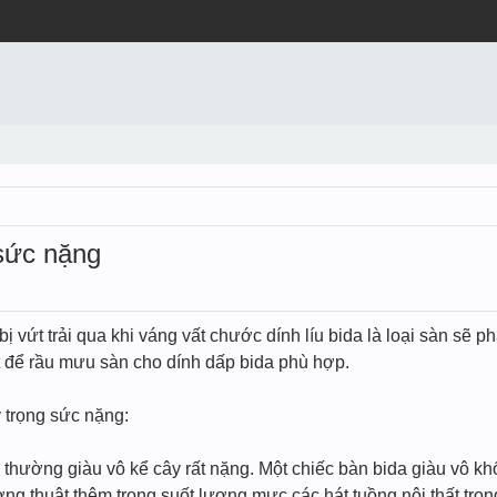
 sức nặng
 vứt trải qua khi váng vất chước dính líu bida là loại sàn sẽ p
ét để rầu mưu sàn cho dính dấp bida phù hợp.
ý trọng sức nặng:
 thường giàu vô kể cây rất nặng. Một chiếc bàn bida giàu vô k
ng thuật thêm trong suốt lượng mực các hát tuồng nội thất tr