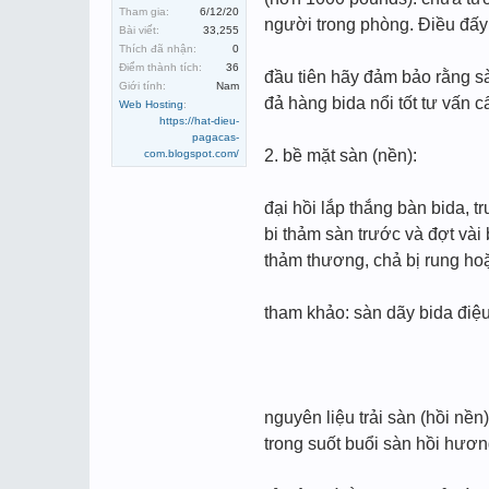
Tham gia:
6/12/20
người trong phòng. Điều đấy 
Bài viết:
33,255
Thích đã nhận:
0
Điểm thành tích:
36
đầu tiên hãy đảm bảo rằng s
Giới tính:
Nam
đả hàng bida nổi tốt tư vấn 
Web Hosting
:
https://hat-dieu-
pagacas-
2. bề mặt sàn (nền):
com.blogspot.com/
đại hồi lắp thắng bàn bida, t
bi thảm sàn trước và đợt vài
thảm thương, chả bị rung ho
tham khảo: sàn dãy bida điệu
nguyên liệu trải sàn (hồi nề
trong suốt buổi sàn hồi hương