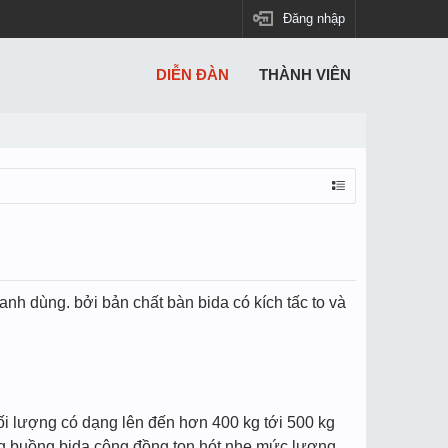
Đăng nhập
DIỄN ĐÀN
THÀNH VIÊN
hanh dùng. bởi bản chất bàn bida có kích tấc to và
hối lượng có dạng lên đến hơn 400 kg tới 500 kg
ong buồng bida cộng đồng ton hót nhẹ mức lượng