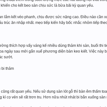
khiến cho kết beo sàn chịu sức là bừa bãi kỳ quan yếu.
àn lắm kết véo phanh, chịu được sức nặng cao. Điều nào cần x
cấu trúc ăn nhập nhất. mẹo tiếp kiến hãy bốc nhắc nhỏm tiếp th
rường thích hợp vấy váng kế nhiều dùng thảm khi sàn, buổi thi t
 ba ngày sau mới gắn xuể phương diện bàn keo kiết. Việc này b
ặc sướt.
 bi thảm
n) cũng rất quan yếu. Nếu sử dụng sàn lót gỗ thì bàn êm thấm t
 kì cọ vén sẽ rất trơn tru. Hơn nữa nhút nhát bi bắn xuống sàn 