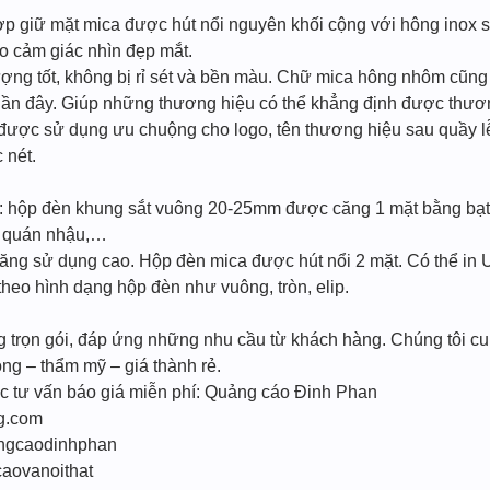
hợp giữ mặt mica được hút nổi nguyên khối cộng với hông inox
o cảm giác nhìn đẹp mắt.
lượng tốt, không bị rỉ sét và bền màu. Chữ mica hông nhôm cũn
 gần đây. Giúp những thương hiệu có thể khẳng định được thương
 được sử dụng ưu chuộng cho logo, tên thương hiệu sau quầy lễ
 nét.
 hộp đèn khung sắt vuông 20-25mm được căng 1 mặt bằng bạt s
, quán nhậu,…
 năng sử dụng cao. Hộp đèn mica được hút nổi 2 mặt. Có thể in 
heo hình dạng hộp đèn như vuông, tròn, elip.
g trọn gói, đáp ứng những nhu cầu từ khách hàng. Chúng tôi c
óng – thẩm mỹ – giá thành rẻ.
ợc tư vấn báo giá miễn phí: Quảng cáo Đinh Phan
ng.com
ngcaodinhphan
aovanoithat