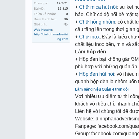
Tham gia:
12/7/21
+
Chữ mica hút nổi
: sự kết 
Bài viết:
12,815
hảo. Chữ có độ nổi bề mặt tạ
Thích đã nhận:
0
Điểm thành tích:
36
+
Chữ hông nhôm
: có chất 
Giới tính:
Nữ
cầu tăng lên trong thời gian
Web Hosting
:
http://dinhphanadvertisi
+
Chữ inox
: Đây là kiểu chữ
ng.com
chất liệu inox bền, mịn và sắc
Làm hộp đèn
+ Hộp đèn bạt không gân/3M:
phù hợp với những quán ăn
+
Hộp đèn hút nổi
: với hiệu
quanh hộp đèn là nhôm uốn t
Làm bảng hiệu Quận 4 trọn gói
Với nhiều ưu điểm từ thi côn
khách với tiêu chí: nhanh ch
Liên hệ với chúng tôi để đư
Website: dinhphanadvertisi
Fanpage: facebook.com/qua
Group: facebook.com/quangc