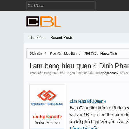
Tìm kiếm
Recent Posts
Diễn đàn
Rao Vặt - Mua Bán
Nội Thất - Ngoại Thất
Lam bang hieu quan 4 Dinh Pha
Thảo luận trong '
Nội Thất - Ngoại Thất
' bắt đầu bởi
dinhphanadv
,
5/1/22
Làm bảng hiệu Quận 4
Bạn đang tìm kiếm một đơn 
ra sao? Để có thể thể hiện 
dinhphanadv
án tốt phù hợp với yêu cầu v
Active Member
Làm chữ nổi