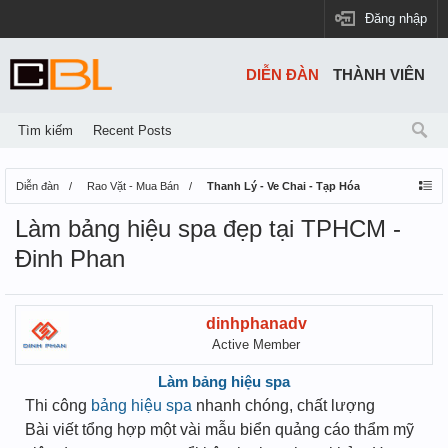
Đăng nhập
DIỄN ĐÀN
THÀNH VIÊN
Tìm kiếm
Recent Posts
Diễn đàn
Rao Vặt - Mua Bán
Thanh Lý - Ve Chai - Tạp Hóa
Làm bảng hiệu spa đẹp tại TPHCM -
Đinh Phan
dinhphanadv
Active Member
Làm bảng hiệu spa
Thi công
bảng hiệu spa
nhanh chóng, chất lượng
Bài viết tổng hợp một vài mẫu biển quảng cáo thẩm mỹ