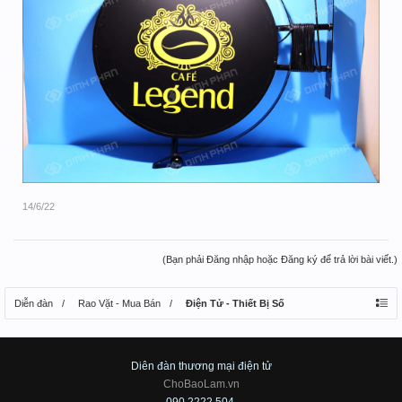
14/6/22
(Bạn phải Đăng nhập hoặc Đăng ký để trả lời bài viết.)
Diễn đàn
Rao Vặt - Mua Bán
Điện Tử - Thiết Bị Số
Diên đàn thương mại điện tử
ChoBaoLam.vn