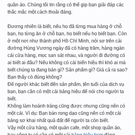
quần áo. Chúng tôi tin rằng có thể gip bạn giải đáp các
thắc mắc một cách thoải đáng.
Đương nhiên là biết, nếu họ đã từng mua hàng ở chỗ
bạn, họ từng ăn ở chỗ bạn, họ biết nếu họ biết bạn. Còn
ở một nơi như thành phố Hồ Chí Minh, nói sơ trên cái
đường Hùng Vương ngày đã có hàng trăm, hàng ngàn
cái cửa hàng, mọc san sát nhau, và người đi đường có
ai biết ai đâu? Nếu không có cái biển hiệu thì khó ai mà
biết chúng ta đang bán gì? Sản phẩm gì? Giá cả ra sao?
Bạn thấy có đúng không?
Để người khác biết đến sản phẩm, tên tuổi của dịch vụ
bạn, bạn cần có một cái bảng hiệu để nói cho người ta
biết.
Không làm hoành tráng cũng được nhưng cũng nên có
một cái. Ví dụ: Bạn bán rong dạo cũng nên có một cái
bảng sơ khai nhất quả đất để người ta còn biết.
Vậy một cửa hàng, một quán cafe, một shop quần áo,
hay công ty có cần có một cái
bảng hiệu hcm
đàng