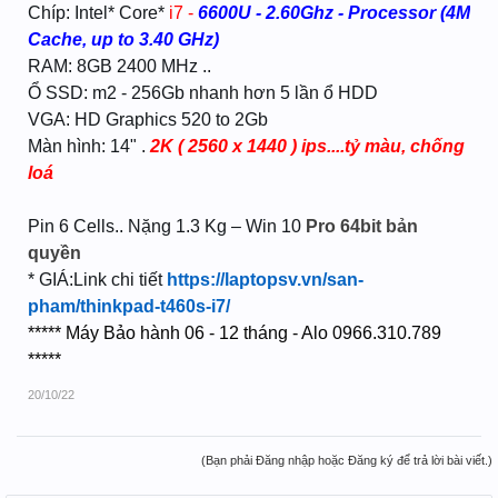
Chíp: Intel* Core*
i7 -
6600U - 2.60Ghz - Processor (4M
Cache, up to 3.40 GHz)
RAM: 8GB 2400 MHz ..
Ổ SSD: m2 - 256Gb nhanh hơn 5 lần ổ HDD
VGA: HD Graphics 520 to 2Gb
Màn hình: 14" .
2K ( 2560 x 1440 ) ips....tỷ màu, chống
loá
Pin 6 Cells.. Nặng 1.3 Kg – Win 10
Pro 64bit bản
quyền
* GIÁ:Link chi tiết
https://laptopsv.vn/san-
pham/thinkpad-t460s-i7/
***** Máy Bảo hành 06 - 12 tháng - Alo 0966.310.789
*****
20/10/22
(Bạn phải Đăng nhập hoặc Đăng ký để trả lời bài viết.)