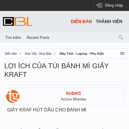
Đăng nhập
DIỄN ĐÀN
THÀNH VIÊN
Tìm kiếm
Recent Posts
Diễn đàn
Rao Vặt - Mua Bán
Máy Tính - Laptop - Phụ Kiện
LỢI ÍCH CỦA TÚI BÁNH MÌ GIẤY
KRAFT
kubet1
Active Member
GIẤY KRAF HÚT DẦU CHO BÁNH MÌ