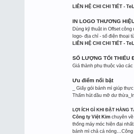
LIÊN HỆ CHI CHI TIẾT - TeL
IN LOGO THƯƠNG HIỆ
Dùng kỹ thuật in Offset công 
logo- địa chỉ - số điện thoại
LIÊN HỆ CHI CHI TIẾT - TeL
SỐ LƯỢNG TỐI THIỂU Đ
Giá thành phụ thuộc vào các y
Ưu điểm nổi bật
_ Giấy gói bánh mì giúp thực
Thấm hút dầu mỡ dư thừa_In 
LỢI ÍCH GÌ KHI ĐẶT HÀNG T
Công ty Việt Kim
chuyên về l
thống máy móc hiện đại nhất.
bánh mì chả cá nóng…Công ty