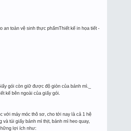
 an toàn vệ sinh thực phẩmThiết kế in họa tiết -
Giấy gói còn giữ được độ giòn của bánh mì._
 kế bên ngoài của giấy gói.
ệc với máy móc thô sơ, cho tới nay là cả 1 hệ
và túi giấy bánh mì thịt, bánh mì heo quay,
hững lợi ích như: