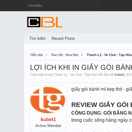
Tìm kiếm
Recent Posts
Diễn đàn
Rao Vặt - Mua Bán
Thanh Lý - Ve Chai - Tạp Hóa
LỢI ÍCH KHI IN GIẤY GÓI BÁN
Thảo luận trong '
Thanh Lý - Ve Chai - Tạp Hóa
' bắt đầu bởi
kubet1
,
8/2
giấy gói bánh mì kẹp thịt - g
REVIEW GIẤY GÓI 
CÔNG DỤNG: GÓI BĂNG N
kubet1
trong cuộc sống hàng ngày c
Active Member