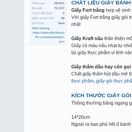
CHẤT LIỆU GIẤY BÁNH
Tham gia:
28/4/21
Bài viết:
52,207
Giấy Fort trắng
hợp vệ sinh
Thích đã nhận:
0
Với giấy Fort trắng giấy gói
Điểm thành tích:
36
Giới tính:
Nam
nhất
Web Hosting
:
https://www.effectivestu
ffs.com/sweepstakes-
Giấy Kraft nâu
thân thiện m
qvc/
Giấy có màu nâu nhạt tự nhiên
túi giấy thực phẩm vì tính nă
Giấy thấm dầu hay còn gọi 
Chất giấy thấm hút dầu mỡ t
thưc phẩm
,
giấy gói thực ph
KÍCH THƯỚC GIẤY GÓI
Thông thường băng ngang gi
14*20cm
Ngoài ra bao phủ hết ổ bánh