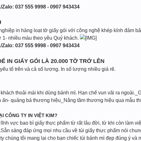
/Zalo: 037 555 9998 - 0907 943434
U
nghiệp in hàng loạt tờ giấy gói với công nghệ khép kính đảm bảo
 từ 1- nhiều màu theo yêu Quý khách.
/Zalo: 037 555 9998 - 0907 943434
Ể IN GIẤY GÓI LÀ 20.000 TỜ TRỞ LÊN
ếu tố trên và cả số lượng. In số lượng nhiều giá rẽ.
 khách thoải mái khi dùng bánh mì. Hạn chế vun vãi ra ngoài._
ấn- quảng bá thương hiệu_Nâng tầm thương hiệu qua mẫu thiết
ẠI CÔNG TY IN VIỆT KIM?
ĩnh vực bao bì giấy thực phẩm từ rất lâu đời, từ khi còn làm vi
Sẵn sàng đáp ứng mọi nhu cầu về túi giấy thực phẩm nói chung 
 chúng tôi mang lại cho bạn chiếc túi bánh mì đẹp đúng ý và n