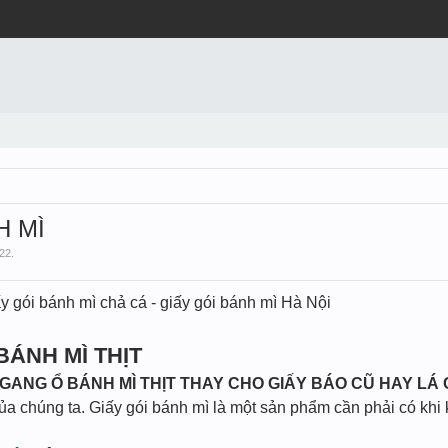
H MÌ
/22
.
iấy gói bánh mì chả cá - giấy gói bánh mì Hà Nội
BÁNH MÌ THỊT
GANG Ổ BÁNH MÌ THỊT THAY CHO GIẤY BÁO CŨ HAY LÁ 
ủa chúng ta. Giấy gói bánh mì là một sản phẩm cần phải có khi