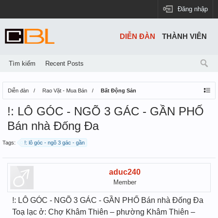
Đăng nhập
DIỄN ĐÀN
THÀNH VIÊN
Tìm kiếm
Recent Posts
Diễn đàn
Rao Vặt - Mua Bán
Bất Động Sản
!: LÔ GÓC - NGÕ 3 GÁC - GẦN PHỐ
Bán nhà Đống Đa
Tags:
!: lô góc - ngõ 3 gác - gần
aduc240
Member
!: LÔ GÓC - NGÕ 3 GÁC - GẦN PHỐ Bán nhà Đống Đa
Toạ lạc ở: Chợ Khâm Thiên – phường Khâm Thiên –