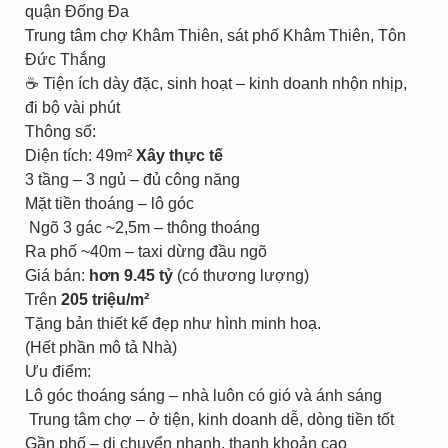
quận Đống Đa
Trung tâm chợ Khâm Thiên, sát phố Khâm Thiên, Tôn
Đức Thắng
☕ Tiện ích dày đặc, sinh hoạt – kinh doanh nhộn nhịp,
đi bộ vài phút
Thông số:
Diện tích: 49m²
Xây thực tế
3 tầng – 3 ngủ – đủ công năng
Mặt tiền thoáng – lô góc
️ Ngõ 3 gác ~2,5m – thông thoáng
Ra phố ~40m – taxi dừng đầu ngõ
Giá bán:
hơn 9.45 tỷ
(có thương lượng)
Trên
205 triệu/m²
Tặng bản thiết kế đẹp như hình minh hoạ.
(Hết phần mô tả Nhà)
Ưu điểm:
Lô góc thoáng sáng – nhà luôn có gió và ánh sáng
️ Trung tâm chợ – ở tiện, kinh doanh dễ, dòng tiền tốt
Gần phố – di chuyển nhanh, thanh khoản cao