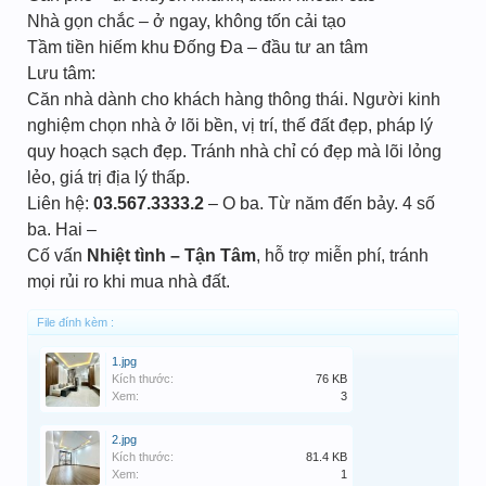
Nhà gọn chắc – ở ngay, không tốn cải tạo
Tầm tiền hiếm khu Đống Đa – đầu tư an tâm
Lưu tâm:
Căn nhà dành cho khách hàng thông thái. Người kinh
nghiệm chọn nhà ở lõi bền, vị trí, thế đất đẹp, pháp lý
quy hoạch sạch đẹp. Tránh nhà chỉ có đẹp mà lõi lỏng
lẻo, giá trị địa lý thấp.
Liên hệ:
03.567.3333.2
– O ba. Từ năm đến bảy. 4 số
ba. Hai –
Cố vấn
Nhiệt tình – Tận Tâm
, hỗ trợ miễn phí, tránh
mọi rủi ro khi mua nhà đất.
File đính kèm :
1.jpg
Kích thước:
76 KB
Xem:
3
2.jpg
Kích thước:
81.4 KB
Xem:
1