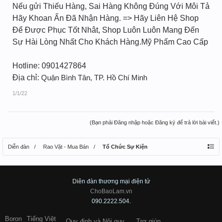
Nếu gửi Thiếu Hàng, Sai Hàng Không Đúng Với Môi Tả
Hãy Khoan Ấn Đã Nhận Hàng. => Hãy Liên Hệ Shop
Để Được Phục Tốt Nhât, Shop Luôn Luôn Mang Đến
Sự Hài Lòng Nhất Cho Khách Hàng.Mỹ Phẩm Cao Cấp
Hotline: 0901427864
Địa chỉ:
Quận Bình Tân, TP. Hồ Chí Minh
1/1/22
(Bạn phải Đăng nhập hoặc Đăng ký để trả lời bài viết.)
Diễn đàn
Rao Vặt - Mua Bán
Tổ Chức Sự Kiện
Diên đàn thương mại điện tử
ChoBaoLam.vn
090.2222.504.
Boron
Tiếng Việt
Quy định và Nội quy
Trợ giúp