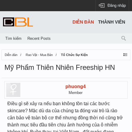
Đăng nhập
DIỄN ĐÀN
THÀNH VIÊN
Tìm kiếm
Recent Posts
Diễn đàn
Rao Vặt - Mua Bán
Tổ Chức Sự Kiện
Mỹ Phẩm Thiên Nhiên Freeship HN
phuong4
Member
Điều gì sẽ xảy ra nếu bạn không tồn tại các bước
skincare? Mặc dù da của chúng ta đóng vai trò là rào
cản bảo vệ toàn bộ cơ thể nhưng đồng thời nó cũng trở
thành mục tiêu đầu tiên chịu ảnh hưởng của ô nhiễm
không khí. Buồn thay, tại Việt Nam - đất nước đang