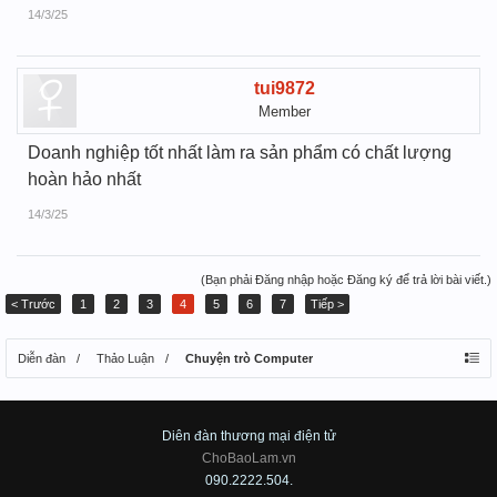
14/3/25
tui9872
Member
Doanh nghiệp tốt nhất làm ra sản phẩm có chất lượng
hoàn hảo nhất
14/3/25
(Bạn phải Đăng nhập hoặc Đăng ký để trả lời bài viết.)
< Trước
1
2
3
4
5
6
7
Tiếp >
Diễn đàn
Thảo Luận
Chuyện trò Computer
Diên đàn thương mại điện tử
ChoBaoLam.vn
090.2222.504.