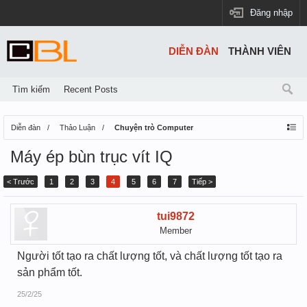
Đăng nhập
DIỄN ĐÀN
THÀNH VIÊN
Tìm kiếm
Recent Posts
Diễn đàn
Thảo Luận
Chuyện trò Computer
Máy ép bùn trục vít IQ
< Trước
1
2
3
4
5
6
7
Tiếp >
tui9872
Member
Người tốt tạo ra chất lượng tốt, và chất lượng tốt tạo ra
sản phẩm tốt.
25/2/25