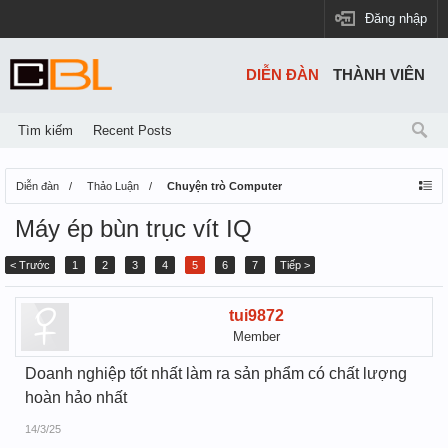
Đăng nhập
DIỄN ĐÀN
THÀNH VIÊN
Tìm kiếm
Recent Posts
Diễn đàn
Thảo Luận
Chuyện trò Computer
Máy ép bùn trục vít IQ
< Trước
1
2
3
4
5
6
7
Tiếp >
tui9872
Member
Doanh nghiệp tốt nhất làm ra sản phẩm có chất lượng
hoàn hảo nhất
14/3/25