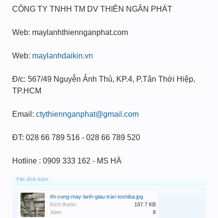
CÔNG TY TNHH TM DV THIÊN NGÂN PHÁT
Web: maylanhthiennganphat.com
Web:
maylanhdaikin.vn
Đ/c: 567/49 Nguyễn Ảnh Thủ, KP.4, P.Tân Thới Hiệp,
TP.HCM
Email:
ctythiennganphat@gmail.com
ĐT: 028 66 789 516 - 028 66 789 520
Hotline : 0909 333 162 - MS HÀ
File đính kèm :
thi-cong-may-lanh-giau-tran-toshiba.jpg
Kích thước:
197.7 KB
Xem:
8