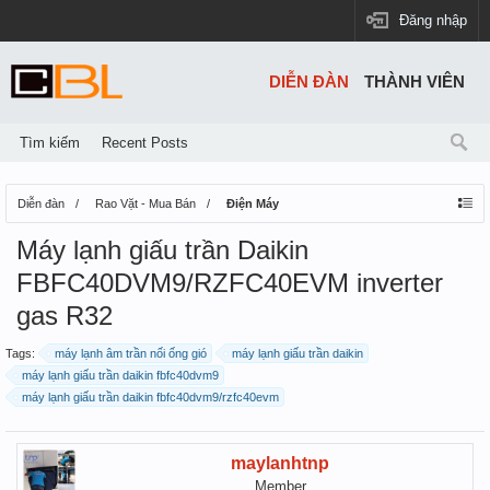
Đăng nhập
DIỄN ĐÀN
THÀNH VIÊN
Tìm kiếm
Recent Posts
Diễn đàn
Rao Vặt - Mua Bán
Điện Máy
Máy lạnh giấu trần Daikin
FBFC40DVM9/RZFC40EVM inverter
gas R32
Tags:
máy lạnh âm trần nối ống gió
máy lạnh giấu trần daikin
máy lạnh giấu trần daikin fbfc40dvm9
máy lạnh giấu trần daikin fbfc40dvm9/rzfc40evm
maylanhtnp
Member