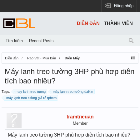
Đăng nhập
DIỄN ĐÀN
THÀNH VIÊN
Tìm kiếm
Recent Posts
Diễn đàn
Rao Vặt - Mua Bán
Điện Máy
Máy lạnh treo tường 3HP phù hợp diện
tích bao nhiêu?
Tags:
may lanh treo tuong
máy lạnh treo tường daikin
máy lạnh treo tường giá rẻ tphcm
tramtrieuan
Member
Máy lạnh treo tường 3HP phù hợp diện tích bao nhiêu?