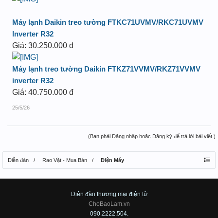
Máy lạnh Daikin treo tường FTKC71UVMV/RKC71UVMV
Inverter R32
Giá: 30.250.000 đ
Máy lạnh treo tường Daikin FTKZ71VVMV/RKZ71VVMV
inverter R32
Giá: 40.750.000 đ
25/5/26
(Bạn phải Đăng nhập hoặc Đăng ký để trả lời bài viết.)
Diễn đàn
Rao Vặt - Mua Bán
Điện Máy
Diên đàn thương mại điện tử
ChoBaoLam.vn
090.2222.504.