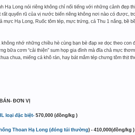
h Hạ Long nói riêng không chỉ nổi tiếng với những cảnh đẹp t
 rất quyến rũ của vị nước biển riêng không nơi nào có được, t
Chả mực Hạ Long, Ruốc tôm tép, mực trứng, cá Thu 1 nắng, bề b
 không nhớ những chiều hè cùng bạn bè đạp xe dọc theo con
g bữa cơm “cải thiện” sum họp gia đình mà đĩa chả mực thơm 
hua chua, miếng cá khô rán, hay bát mắm tép chưng tôm thịt t
 BÁN- ĐƠN VỊ
 loại đặc biệt-
570,000 (đồng/kg )
thống Thoan Hạ Long (đóng túi thường
) - 410,000(đồng/kg )