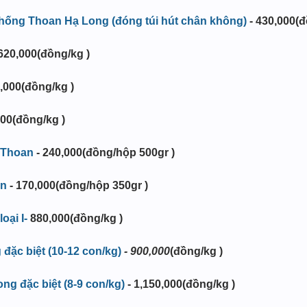
thống Thoan Hạ Long (đóng túi hút chân không)
- 430,000(đ
 620,000(đồng/kg )
0,000(đồng/kg )
000(đồng/kg )
 Thoan
- 240,000(đồng/hộp 500gr )
an
- 170,000(đồng/hộp 350gr )
oại I-
880,000(đồng/kg )
ặc biệt (10-12 con/kg)
-
900,000
(đồng/kg )
g đặc biệt (8-9 con/kg)
-
1,150,000(đồng/kg )