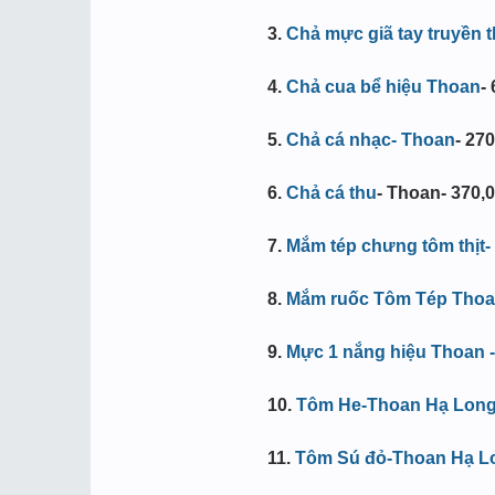
3.
Chả mực giã tay truyền 
4.
Chả cua bể hiệu Thoan
-
5.
Chả cá nhạc- Thoan
- 27
6.
Chả cá thu
- Thoan- 370,
7.
Mắm tép chưng tôm thịt-
8.
Mắm ruốc Tôm Tép Tho
9.
Mực 1 nắng hiệu Thoan -l
10.
Tôm He-Thoan Hạ Long đ
11
.
Tôm Sú đỏ-Thoan Hạ Lon