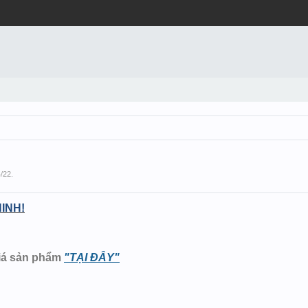
4/22
.
INH!
giá sản phẩm
"TẠI ĐÂY"