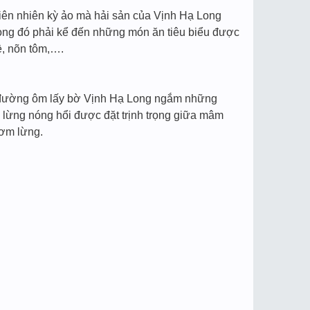
hiên nhiên kỳ ảo mà hải sản của Vịnh Hạ Long
rong đó phải kể đến những món ăn tiêu biểu được
ề, nõn tôm,….
 đường ôm lấy bờ Vịnh Hạ Long ngắm những
lừng nóng hổi được đặt trịnh trọng giữa mâm
hơm lừng.