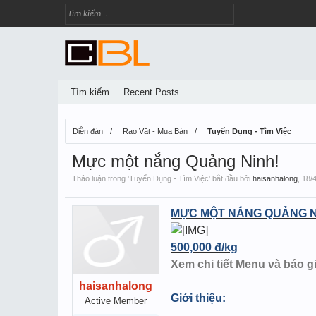
Tìm kiếm
Recent Posts
Diễn đàn
Rao Vặt - Mua Bán
Tuyển Dụng - Tìm Việc
Mực một nắng Quảng Ninh!
Thảo luận trong '
Tuyển Dụng - Tìm Việc
' bắt đầu bởi
haisanhalong
,
18/
MỰC MỘT NẮNG QUẢNG N
500,000 đ/kg
Xem chi tiết Menu và báo 
haisanhalong
Giới thiệu:
Active Member