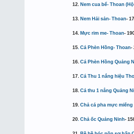
12.
Nem cua bể- Thoan (Hộp
13.
Nem Hải sản- Thoan
- 1
14.
Mực rim me- Thoan
- 19
15
. Cá Phèn Hồng- Thoan
-
16
.
Cá Phèn Hồng Quảng Nin
17.
Cá Thu 1 nắng hiệu Thoa
18.
Cá thu 1 nẳng Quảng Nin
19.
Chả cá pha mực miếng 
20
. Chả ốc Quảng Ninh
-
15
21
.
Bề bề bóc nõn sơ hấp 