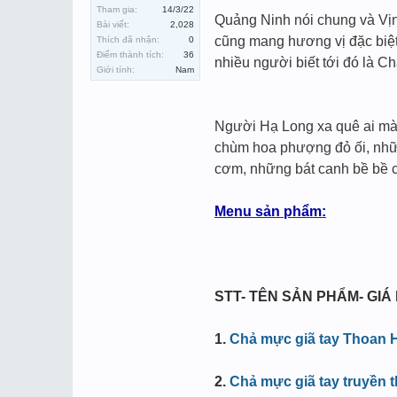
Tham gia:
14/3/22
Quảng Ninh nói chung và Vịn
Bài viết:
2,028
cũng mang hương vị đặc biệt
Thích đã nhận:
0
Điểm thành tích:
36
nhiều người biết tới đó là 
Giới tính:
Nam
Người Hạ Long xa quê ai mà
chùm hoa phượng đỏ ối, nhữn
cơm, những bát canh bề bề c
Menu sản phẩm:
STT
- TÊN SẢN PHẨM- GIÁ
1
.
Chả mực giã tay Thoan HL
2.
Chả mực giã tay truyền 