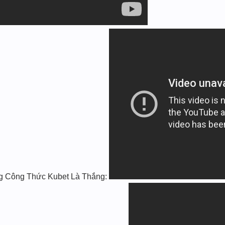
g Công Thức Kubet Là Thắng: