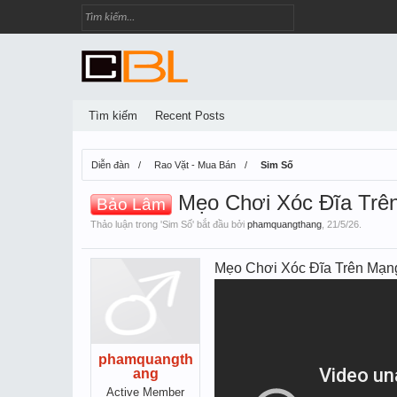
Tìm kiếm
Recent Posts
Diễn đàn
Rao Vặt - Mua Bán
Sim Số
Mẹo Chơi Xóc Đĩa Tr
Bảo Lâm
Thảo luận trong '
Sim Số
' bắt đầu bởi
phamquangthang
,
21/5/26
.
Mẹo Chơi Xóc Đĩa Trên Ma
phamquangth
ang
Active Member