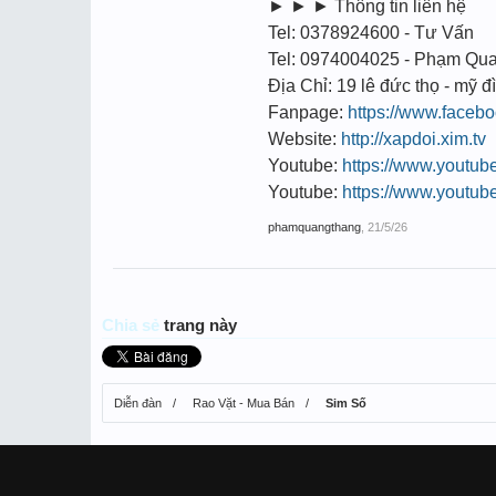
► ► ► Thông tin liên hệ
Tel: 0378924600 - Tư Vấn
Tel: 0974004025 - Phạm Qu
Địa Chỉ: 19 lê đức thọ - mỹ đì
Fanpage:
https://www.faceb
Website:
http://xapdoi.xim.tv
Youtube:
https://www.youtu
Youtube:
https://www.youtu
phamquangthang
,
21/5/26
Chia sẻ
trang này
Diễn đàn
Rao Vặt - Mua Bán
Sim Số