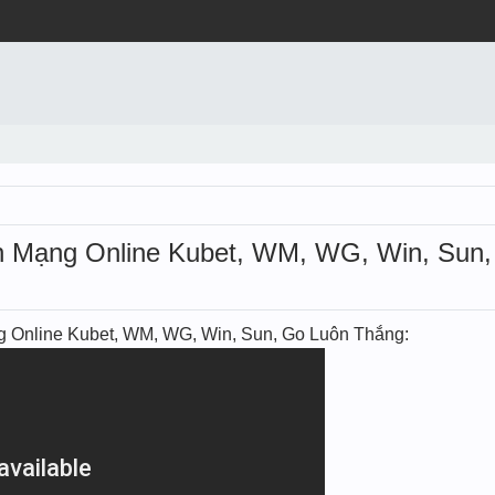
ên Mạng Online Kubet, WM, WG, Win, Sun,
̣ng Online Kubet, WM, WG, Win, Sun, Go Luôn Thắng: