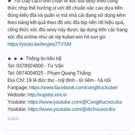
► Tôi Dạy cách tính chẵn lẻ xóc đĩa sexy theo công
thức nhịp thế hướng vị với độ chuẩn xác cao dựa trên
đúng kiểu đĩa và quân vị mà nhà cái đang sử dụng kèm
theo bảng kết quả theo đồ xóc đĩa bịp nên rất hiệu quả,
công thức xóc đĩa sexy này được áp dụng trên các trang
xóc đĩa online như ok vip kubet win hit sun go:
https://youtu.be/twyjeq7TVSM
► ► ► Thông tin liên hệ
Tel: 0378924600 - Tư Vấn
Tel: 0974004025 - Phạm Quang Thắng
Địa Chỉ: 19 lê đức thọ - mỹ đình - từ liêm - hà nội
Fanpage:
https://www.facebook.com/congthuckubet
Website:
http://xapdoi.xim.tv
Youtube:
https://www.youtube.com/@Congthucxocdia
Youtube:
https://www.youtube.com/@dichvuxocdia
21/5/26