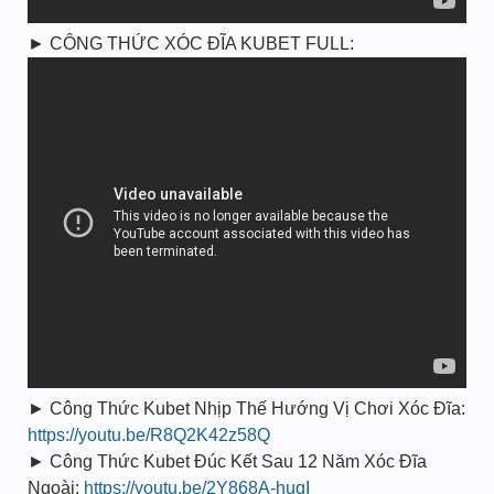
► CÔNG THỨC XÓC ĐĨA KUBET FULL:
► Công Thức Kubet Nhịp Thế Hướng Vị Chơi Xóc Đĩa:
https://youtu.be/R8Q2K42z58Q
► Công Thức Kubet Đúc Kết Sau 12 Năm Xóc Đĩa
Ngoài:
https://youtu.be/2Y868A-huqI