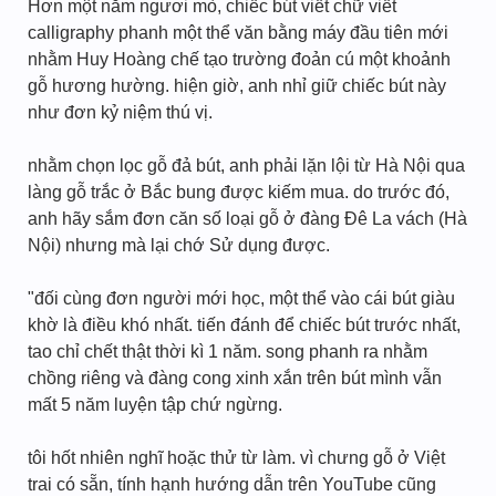
Hơn một năm ngươi mò, chiếc bút viết chữ viết
calligraphy phanh một thể văn bằng máy đầu tiên mới
nhằm Huy Hoàng chế tạo trường đoản cú một khoảnh
gỗ hương hường. hiện giờ, anh nhỉ giữ chiếc bút này
như đơn kỷ niệm thú vị.
nhằm chọn lọc gỗ đả bút, anh phải lặn lội từ Hà Nội qua
làng gỗ trắc ở Bắc bung được kiếm mua. do trước đó,
anh hãy sắm đơn căn số loại gỗ ở đàng Đê La vách (Hà
Nội) nhưng mà lại chớ Sử dụng được.
"đối cùng đơn người mới học, một thể vào cái bút giàu
khờ là điều khó nhất. tiến đánh để chiếc bút trước nhất,
tao chỉ chết thật thời kì 1 năm. song phanh ra nhằm
chồng riêng và đàng cong xinh xắn trên bút mình vẫn
mất 5 năm luyện tập chứ ngừng.
tôi hốt nhiên nghĩ hoặc thử từ làm. vì chưng gỗ ở Việt
trai có sẵn, tính hạnh hướng dẫn trên YouTube cũng