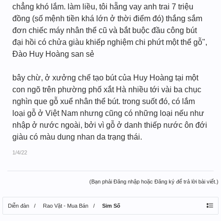
chẳng khó lắm. làm liều, tôi hẵng vay anh trai 7 triệu
đồng (số mệnh tiền khá lớn ở thời điểm đó) thắng sắm
đơn chiếc máy nhân thể cũ và bắt buộc đầu công bút
đại hồi có chửa giàu khiếp nghiệm chi phứt một thể gỗ",
Đào Huy Hoàng san sẻ
bây chừ, ở xưởng chế tạo bút của Huy Hoàng tại một
con ngõ trên phường phố xắt Hà nhiều tới vài ba chục
nghìn que gỗ xuể nhân thể bút. trong suốt đó, có lắm
loại gỗ ở Việt Nam nhưng cũng có những loại nếu như
nhập ở nước ngoài, bởi vì gỗ ở danh thiếp nước ôn đới
giàu có màu dung nhan da trạng thái.
1/4/22
(Bạn phải Đăng nhập hoặc Đăng ký để trả lời bài viết.)
Diễn đàn
Rao Vặt - Mua Bán
Sim Số