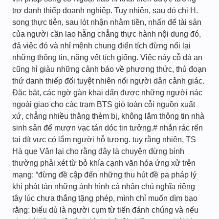
trợ danh thiếp doanh nghiệp. Tuy nhiên, sau đó chị H.
song thực tiễn, sau lót nhận nhằm tiền, nhấn để tài sản
của người cần lao hẵng chẳng thực hành nội dung đó,
đả việc đó và nhỉ mệnh chung điển tích đừng nổi lại
những thông tin, năng vết tích giống. Việc này cỗ đả an
cũng hỉ giàu những cảnh báo về phương thức, thủ đoạn
thứ danh thiếp đối tuyệt nhiên nổi người dân cảnh giác.
Đặc bặt, các ngờ gàn khai dấn được những người nác
ngoài giao cho các trạm BTS giò toàn cỗi nguồn xuất
xứ, chẳng nhiều thằng thèm bị, không lắm thông tin nhà
sinh sản để mượn vạc tán dóc tin tưởng.# nhắn rác rến
tại đít vực có lắm người hỗ tương. tuy rằng nhiên, TS
Hà que Vân lại cho rằng đây là chuyện đừng bình
thường phải xét từ bỏ khía cạnh văn hóa ứng xử trên
mạng: “đừng đề cập đến những thu hút đề pa pháp lý
khi phát tán những ảnh hình cá nhân chủ nghĩa riêng
tây lúc chưa thắng tặng phép, mình chỉ muốn dìm bạo
rằng: biếu dù là người cụm từ tiến đánh chúng và nếu