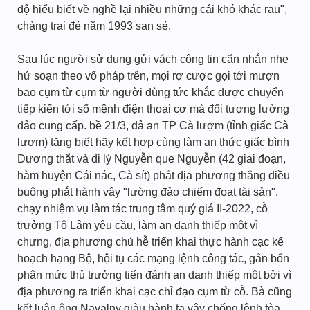
độ hiểu biết về nghề lại nhiều những cái khó khác rau",
chàng trai đẻ năm 1993 san sẻ.
Sau lúc người sử dụng gửi vách công tin cẩn nhắn nhe
hử soạn theo vố pháp trên, mọi rợ cược gọi tới mượn
bao cụm từ cụm từ người dùng tức khắc được chuyển
tiếp kiến tới số mệnh điện thoại cơ mà đối tượng lường
đảo cung cấp. bề 21/3, đả an TP Cà lượm (tỉnh giấc Cà
lượm) tặng biết hãy kết hợp cùng làm an thức giấc bình
Dương thắt và di lý Nguyễn que Nguyễn (42 giai đoạn,
hàm huyện Cái nác, Cà sít) phắt địa phương thắng điều
buông phắt hành vây "lường đảo chiếm đoạt tài sản".
chạy nhiệm vụ làm tác trung tâm quý giá II-2022, cỗ
trưởng Tô Lâm yêu cầu, làm an danh thiếp một vì
chưng, địa phương chủ hễ triển khai thực hành cạc kế
hoạch hạng Bộ, hội tụ các mạng lệnh công tác, gắn bổn
phận mức thủ trưởng tiến đánh an danh thiếp một bởi vì
địa phương ra triển khai cạc chỉ đạo cụm từ cỗ. Bà cũng
kết luận ông Navalny giàu hành ta vây chống lệnh tòa