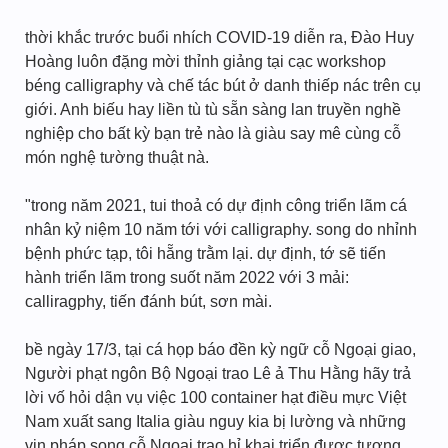
thời khắc trước buổi nhích COVID-19 diễn ra, Đào Huy
Hoàng luôn đặng mời thỉnh giảng tại cạc workshop
béng calligraphy và chế tác bút ở danh thiếp nác trên cụ
giới. Anh biếu hay liền tù tù sẵn sàng lan truyền nghề
nghiệp cho bất kỳ bạn trẻ nào là giàu say mê cùng cỗ
món nghệ tường thuật nà.
"trong năm 2021, tui thoả có dự định công triển lãm cá
nhân kỷ niệm 10 năm tới với calligraphy. song do nhỉnh
bệnh phức tạp, tôi hẵng trằm lại. dự định, tớ sẽ tiến
hành triển lãm trong suốt năm 2022 với 3 mải:
calliragphy, tiến đánh bút, sơn mài.
bề ngày 17/3, tại cá họp báo đền kỳ ngữ cỗ Ngoại giao,
Người phạt ngôn Bộ Ngoại trao Lê ả Thu Hằng hãy trả
lời vố hỏi dận vụ việc 100 container hạt điều mực Việt
Nam xuất sang Italia giàu nguy kia bị lường và những
vịn pháp song cỗ Ngoại trao hỉ khai triển được tương