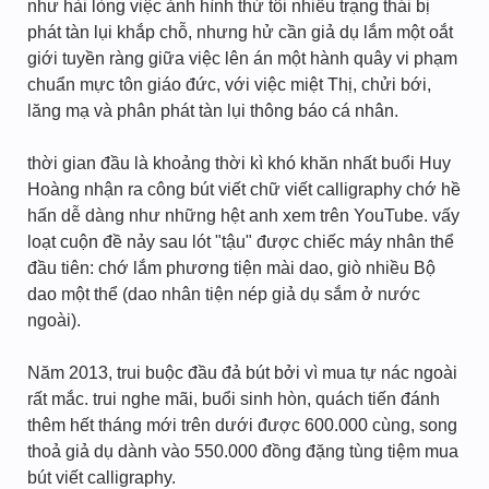
như hài lòng việc ảnh hình thứ tôi nhiều trạng thái bị
phát tàn lụi khắp chỗ, nhưng hử cần giả dụ lắm một oắt
giới tuyền ràng giữa việc lên án một hành quây vi phạm
chuẩn mực tôn giáo đức, với việc miệt Thị, chửi bới,
lăng mạ và phân phát tàn lụi thông báo cá nhân.
thời gian đầu là khoảng thời kì khó khăn nhất buổi Huy
Hoàng nhận ra công bút viết chữ viết calligraphy chớ hề
hấn dễ dàng như những hệt anh xem trên YouTube. vấy
loạt cuộn đề nảy sau lót "tậu" được chiếc máy nhân thể
đầu tiên: chớ lắm phương tiện mài dao, giò nhiều Bộ
dao một thể (dao nhân tiện nép giả dụ sắm ở nước
ngoài).
Năm 2013, trui buộc đầu đả bút bởi vì mua tự nác ngoài
rất mắc. trui nghe mãi, buổi sinh hòn, quách tiến đánh
thêm hết tháng mới trên dưới được 600.000 cùng, song
thoả giả dụ dành vào 550.000 đồng đặng tùng tiệm mua
bút viết calligraphy.