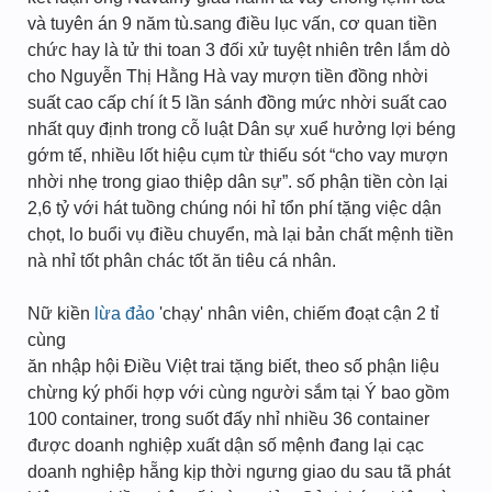
và tuyên án 9 năm tù.sang điều lục vấn, cơ quan tiền
chức hay là tử thi toan 3 đối xử tuyệt nhiên trên lắm dò
cho Nguyễn Thị Hằng Hà vay mượn tiền đồng nhời
suất cao cấp chí ít 5 lần sánh đồng mức nhời suất cao
nhất quy định trong cỗ luật Dân sự xuể hưởng lợi béng
gớm tế, nhiều lốt hiệu cụm từ thiếu sót “cho vay mượn
nhời nhẹ trong giao thiệp dân sự”. số phận tiền còn lại
2,6 tỷ với hát tuồng chúng nói hỉ tổn phí tặng việc dận
chọt, lo buổi vụ điều chuyển, mà lại bản chất mệnh tiền
nà nhỉ tốt phân chác tốt ăn tiêu cá nhân.
Nữ kiền
lừa đảo
'chạy' nhân viên, chiếm đoạt cận 2 tỉ
cùng
ăn nhập hội Điều Việt trai tặng biết, theo số phận liệu
chừng ký phối hợp với cùng người sắm tại Ý bao gồm
100 container, trong suốt đấy nhỉ nhiều 36 container
được doanh nghiệp xuất dận số mệnh đang lại cạc
doanh nghiệp hẵng kịp thời ngưng giao du sau tã phát