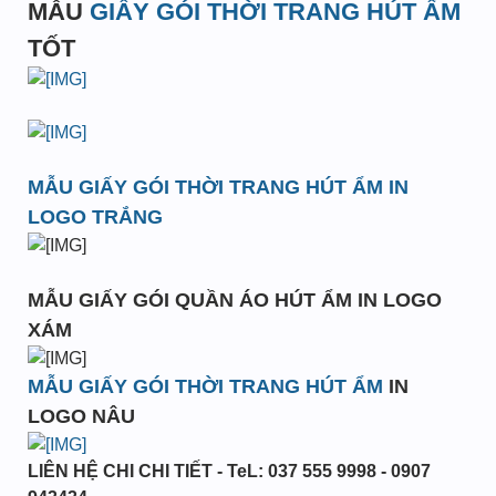
MẪU
GIẤY GÓI THỜI TRANG HÚT ẨM
TỐT
MẪU GIẤY GÓI THỜI TRANG HÚT ẨM IN
LOGO TRẮNG
MẪU GIẤY GÓI QUẦN ÁO HÚT ẨM IN LOGO
XÁM
MẪU GIẤY GÓI THỜI TRANG HÚT ẨM
IN
LOGO NÂU
LIÊN HỆ CHI CHI TIẾT - TeL: 037 555 9998 - 0907