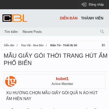
Đăng nhập
DIỄN ĐÀN
THÀNH VIÊN
Tìm kiếm
Recent Posts
Diễn đàn
Rao Vặt - Mua Bán
Điện Tử - Thiết Bị Số
MẪU GIẤY GÓI THỜI TRANG HÚT ẨM
PHỔ BIẾN
kubet1
Active Member
XU HƯỚNG CHỌN MẪU GIẤY GÓI QUẦ N ÁO HÚT
ẨM HIỆN NAY