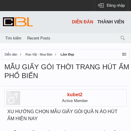
Đăng nhập
DIỄN ĐÀN
THÀNH VIÊN
Tìm kiếm
Recent Posts
Diễn đàn
Rao Vặt - Mua Bán
Làm Đẹp
MẪU GIẤY GÓI THỜI TRANG HÚT ẨM
PHỔ BIẾN
kubet2
Active Member
XU HƯỚNG CHỌN MẪU GIẤY GÓI QUẦ N ÁO HÚT
ẨM HIỆN NAY