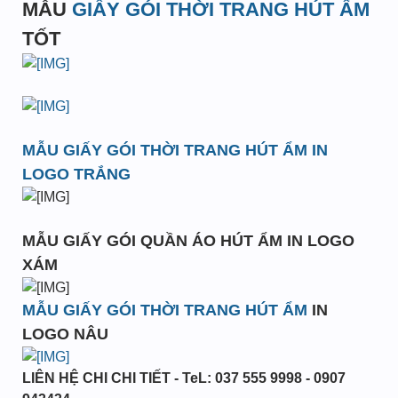
MẪU
GIẤY GÓI THỜI TRANG HÚT ẨM
TỐT
MẪU GIẤY GÓI THỜI TRANG HÚT ẨM IN
LOGO TRẮNG
MẪU GIẤY GÓI QUẦN ÁO HÚT ẨM IN LOGO
XÁM
MẪU GIẤY GÓI THỜI TRANG HÚT ẨM
IN
LOGO NÂU
LIÊN HỆ CHI CHI TIẾT - TeL: 037 555 9998 - 0907