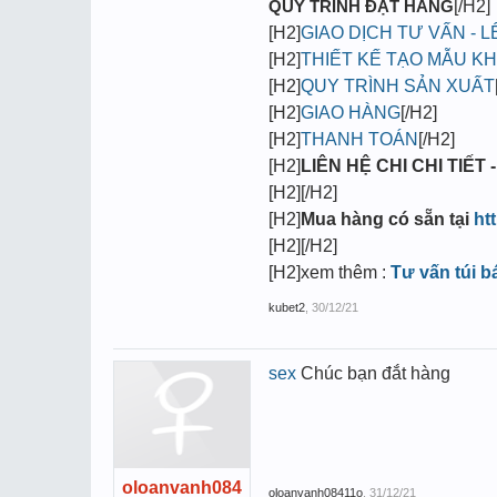
QUY TRÌNH ĐẶT HÀNG
[/H2]
[H2]
GIAO DỊCH TƯ VẤN - 
[H2]
THIẾT KẾ TẠO MẪU K
[H2]
QUY TRÌNH SẢN XUẤT
[H2]
GIAO HÀNG
[/H2]
[H2]
THANH TOÁN
[/H2]
[H2]
LIÊN HỆ CHI CHI TIẾT -
[H2][/H2]
[H2]
Mua hàng có sẵn tại
ht
[H2][/H2]
[H2]xem thêm :
Tư vấn túi b
kubet2
,
30/12/21
sex
Chúc bạn đắt hàng
oloanvanh084
oloanvanh08411o
,
31/12/21