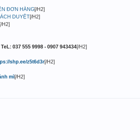
LÊN ĐƠN HÀNG
[/H2]
HÁCH DUYỆT
[/H2]
[/H2]
 TeL: 037 555 9998 - 0907 943434
[/H2]
tps://shp.ee/z5t6d3r
[/H2]
ánh mì
[/H2]