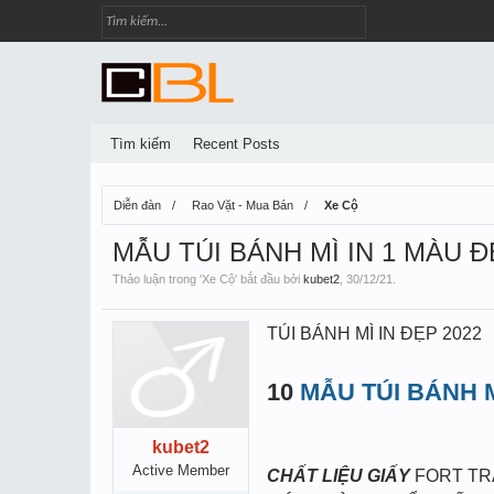
Tìm kiếm
Recent Posts
Diễn đàn
Rao Vặt - Mua Bán
Xe Cộ
MẪU TÚI BÁNH MÌ IN 1 MÀU 
Thảo luận trong '
Xe Cộ
' bắt đầu bởi
kubet2
,
30/12/21
.
TÚI BÁNH MÌ IN ĐẸP 2022
10
MẪU TÚI BÁNH 
kubet2
Active Member
CHẤT LIỆU GIẤY
FORT T