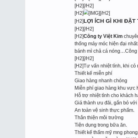
[H2][/H2]
[H2]
[/H2]
LỢI ÍCH GÌ KHI ĐẶT
[H2]
[H2][/H2]
[H2]
Công ty Việt Kim
chuyên 
thống máy móc hiện đại nhất.
bánh mì chả cá nóng…Công ty
[H2][/H2]
[H2]Tư vấn nhiệt tình, khi có 
Thiết kế miễn phí
Giao hàng nhanh chóng
Miễn phí giao hàng khu vực
Hỗ trợ nhiệt tình cho khách h
Giá thành ưu đãi, gắn bó với
An toàn vệ sinh thực phẩm.
Thân thiện môi trường
Tiện dụng trong bữa ăn.
Thiết kế thẩm mỹ mng phong c