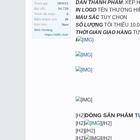
DÁN THÀNH PHẨM
: XẾP 
Tham gia:
28/4/21
Bài viết:
54,729
IN LOGO
TÊN THƯƠNG HI
Thích đã nhận:
0
MÀU SẮC
TÙY CHỌN
Điểm thành tích:
36
SỐ LƯỢNG
TỐI THIỂU 10.0
Giới tính:
Nam
Web Hosting
:
THỜI GIAN GIAO HÀNG
TỪ
https://w88.club/
I
DÒNG SẢN PHẨM
T
[H2]
[H2]
[/H2]
[H2][/H2]
[H2]
[/H2]