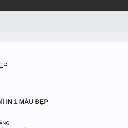
ĐẸP
MÌ
IN 1 MÀU ĐẸP
RẮNG