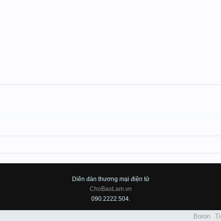
Diên đàn thương mại điện tử
ChoBaoLam.vn
090.2222.504.
Boron
Ti