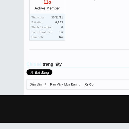
11o
Active Member
Tham gia:
30/11/21
Bài viết:
6,283
Thích đã nhận:
0
Điểm thành tích:
36
Giới tính:
Nữ
Chia sẻ
trang này
Diễn đàn
Rao Vặt - Mua Bán
Xe Cộ