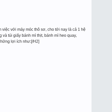
m việc với máy móc thô sơ, cho tới nay là cả 1 hệ
và túi giấy bánh mì thịt, bánh mì heo quay,
hững lợi ích như:[/H2]