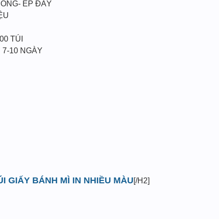
HÔNG- ÉP ĐÁY
ỆU
00 TÚI
 7-10 NGÀY
ÚI GIẤY BÁNH MÌ IN NHIỀU MÀU
[/H2]