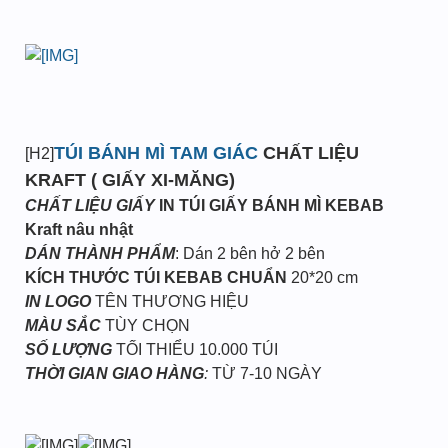
TÚI BÁNH MÌ TAM GIÁC
CHẤT LIỆU
[H2]
KRAFT ( GIẤY XI-MĂNG)
CHẤT LIỆU GIẤY
IN TÚI GIẤY BÁNH MÌ KEBAB
Kraft nâu nhật
DÁN THÀNH PHẨM
: Dán 2 bên hở 2 bên
KÍCH THƯỚC TÚI KEBAB CHUẨN
20*20 cm
IN LOGO
TÊN THƯƠNG HIỆU
MÀU SẮC
TÙY CHỌN
SỐ LƯỢNG
TỐI THIỂU 10.000 TÚI
THỜI GIAN GIAO HÀNG
:
TỪ 7-10 NGÀY