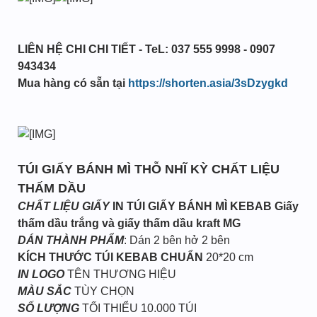
LIÊN HỆ CHI CHI TIẾT - TeL: 037 555 9998 - 0907
943434
Mua hàng có sẵn tại
https://shorten.asia/3sDzygkd
TÚI GIẤY BÁNH MÌ THỖ NHĨ KỲ CHẤT LIỆU
THẤM DẦU
CHẤT LIỆU GIẤY
IN TÚI GIẤY BÁNH MÌ KEBAB
Giấy
thấm dầu trắng và giấy thấm dầu kraft MG
DÁN THÀNH PHẨM
: Dán 2 bên hở 2 bên
KÍCH THƯỚC TÚI KEBAB CHUẨN
20*20 cm
IN LOGO
TÊN THƯƠNG HIỆU
MÀU SẮC
TÙY CHỌN
SỐ LƯỢNG
TỐI THIỂU 10.000 TÚI