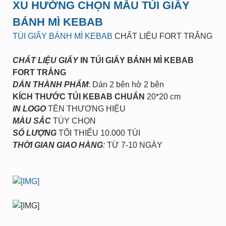
XU HƯỚNG CHỌN MẪU TÚI GIẤY
BÁNH MÌ KEBAB
TÚI GIẤY BÁNH MÌ KEBAB
CHẤT LIỆU FORT TRẮNG
CHẤT LIỆU GIẤY
IN TÚI GIẤY BÁNH MÌ KEBAB
FORT TRẮNG
DÁN THÀNH PHẨM
: Dán 2 bên hở 2 bên
KÍCH THƯỚC TÚI KEBAB CHUẨN
20*20 cm
IN LOGO
TÊN THƯƠNG HIỆU
MÀU SẮC
TÙY CHỌN
SỐ LƯỢNG
TỐI THIỂU 10.000 TÚI
THỜI GIAN GIAO HÀNG
:
TỪ 7-10 NGÀY