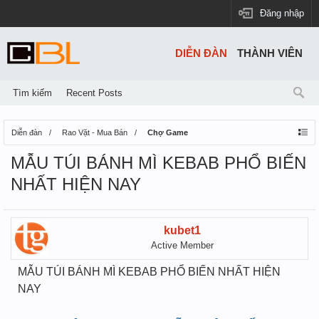
Đăng nhập
DIỄN ĐÀN
THÀNH VIÊN
Tìm kiếm
Recent Posts
Diễn đàn
Rao Vặt - Mua Bán
Chợ Game
MẪU TÚI BÁNH MÌ KEBAB PHỔ BIẾN
NHẤT HIỆN NAY
kubet1
Active Member
MẪU TÚI BÁNH MÌ KEBAB PHỔ BIẾN NHẤT HIỆN
NAY