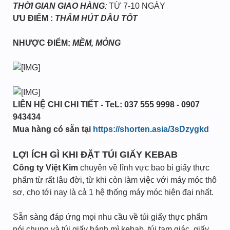
THỜI GIAN GIAO HÀNG
:
TỪ 7-10 NGÀY
ƯU ĐIỂM :
THẤM HÚT DẦU TỐT
NHƯỢC ĐIỂM:
MỀM, MỎNG
LIÊN HỆ CHI CHI TIẾT - TeL: 037 555 9998 - 0907
943434
Mua hàng có sẵn tại
https://shorten.asia/3sDzygkd
LỢI ÍCH GÌ KHI ĐẶT TÚI GIẤY KEBAB
Công ty Việt Kim
chuyên về lĩnh vực bao bì giấy thực
phẩm từ rất lâu đời, từ khi còn làm việc với máy móc thô
sơ, cho tới nay là cả 1 hệ thống máy móc hiện đại nhất.
Sẵn sàng đáp ứng mọi nhu cầu về túi giấy thực phẩm
nói chung và túi giấy bánh mì kebab, túi tam giác, giấy